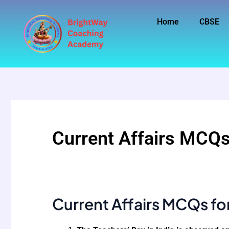
Skip
to
Home
CBSE
content
Current Affairs MCQ
Current Affairs MCQs f