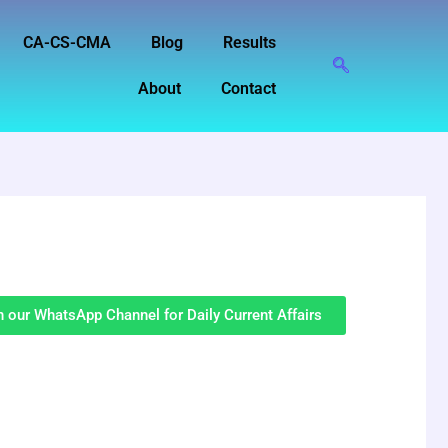
CA-CS-CMA
Blog
Results
About
Contact
n our WhatsApp Channel for Daily Current Affairs