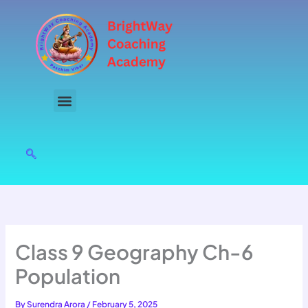
Skip
to
content
Class 9 Geography Ch-6
Population
By
Surendra Arora
/
February 5, 2025