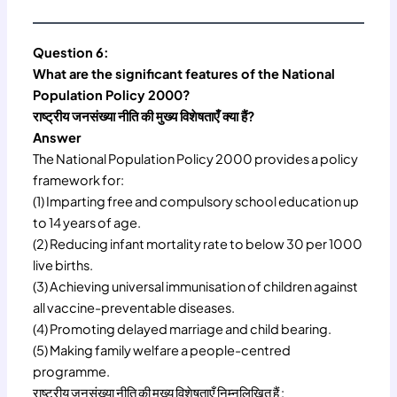
Question 6:
What are the significant features of the National
Population Policy 2000?
राष्ट्रीय जनसंख्या नीति की मुख्य विशेषताएँ क्या हैं?
Answer
The National Population Policy 2000 provides a policy
framework for:
(1) Imparting free and compulsory school education up
to 14 years of age.
(2) Reducing infant mortality rate to below 30 per 1000
live births.
(3) Achieving universal immunisation of children against
all vaccine-preventable diseases.
(4) Promoting delayed marriage and child bearing.
(5) Making family welfare a people-centred
programme.
राष्ट्रीय जनसंख्या नीति की मुख्य विशेषताएँ निम्नलिखित हैं :