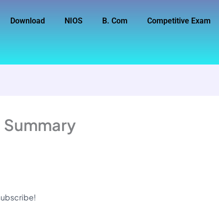
Download
NIOS
B. Com
Competitive Exam
a! Summary
 subscribe!