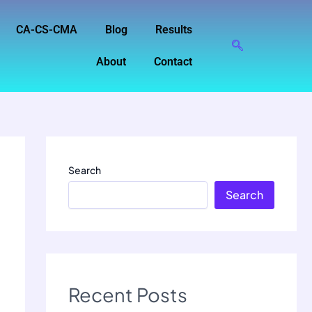
CA-CS-CMA
Blog
Results
About
Contact
Search
Search
Recent Posts