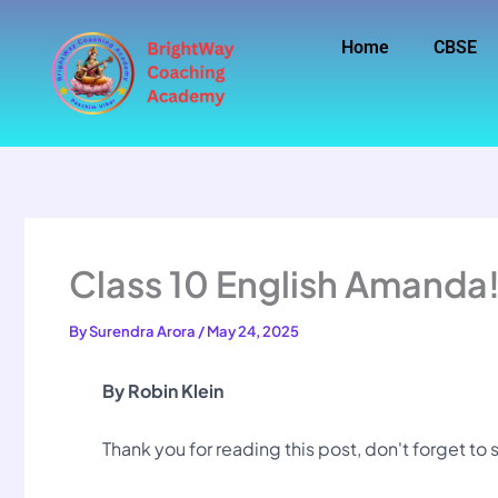
Skip
to
Home
CBSE
content
Class 10 English Amand
By
Surendra Arora
/
May 24, 2025
By Robin Klein
Thank you for reading this post, don't forget to