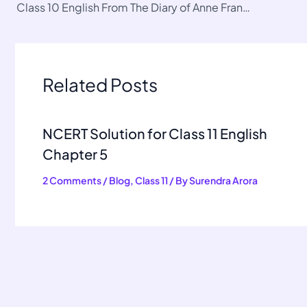
Class 10 English From The Diary of Anne Frank Summary
Related Posts
NCERT Solution for Class 11 English
Chapter 5
2 Comments
/
Blog
,
Class 11
/ By
Surendra Arora