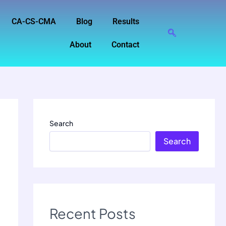
CA-CS-CMA
Blog
Results
About
Contact
Search
Search
Recent Posts