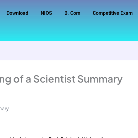
Download
NIOS
B. Com
Competitive Exam
ing of a Scientist Summary
mary