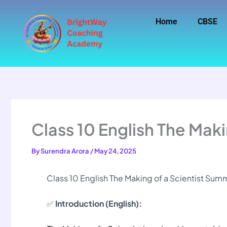
Skip
to
Home
CBSE
content
Class 10 English The Mak
By
Surendra Arora
/
May 24, 2025
Class 10 English The Making of a Scientist Sum
✅
Introduction (English):