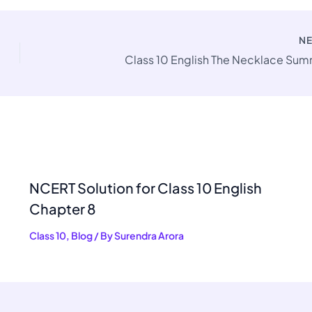
N
Class 10 English The Necklace Su
NCERT Solution for Class 10 English
Chapter 8
Class 10
,
Blog
/ By
Surendra Arora