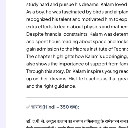
study hard and pursue his dreams. Kalam loved
As a boy, he was fascinated by birds and airpla
recognized his talent and motivated him to exp
extra efforts to learn about physics and mathe
Despite financial constraints, Kalam was determ
and spent hours reading about space and rocket
gain admission to the Madras Institute of Tech
The chapter highlights how Kalam’s upbringing, 
also shows the importance of support from famil
Through this story, Dr. Kalam inspires young rea
up on their dreams. His life teaches us that gre
and the right guidance.
✅
सारांश (Hindi – 350 शब्द):
डॉ. ए.पी.जे. अब्दुल कलाम का बचपन तमिलनाडु के रामेश्वरम नामक छ