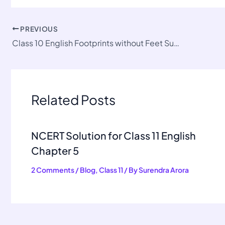
PREVIOUS
Class 10 English Footprints without Feet Summary
Related Posts
NCERT Solution for Class 11 English
Chapter 5
2 Comments
/
Blog
,
Class 11
/ By
Surendra Arora