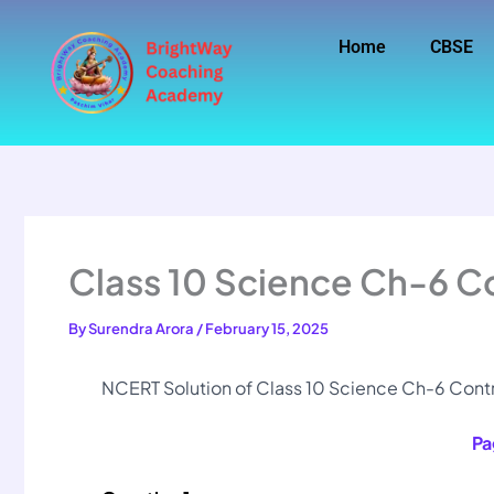
Skip
to
Home
CBSE
content
Class 10 Science Ch-6 C
By
Surendra Arora
/
February 15, 2025
NCERT Solution of Class 10 Science Ch-6 Control 
Pa