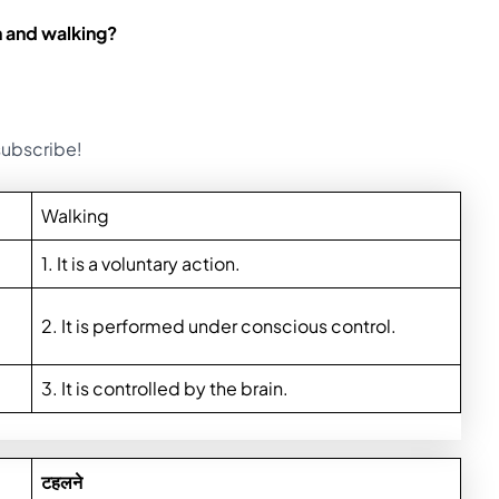
n and walking?
 subscribe!
Walking
1. It is a voluntary action.
2. It is performed under conscious control.
3. It is controlled by the brain.
टहलने