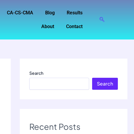
CA-CS-CMA
Blog
Results
About
Contact
Search
Search
Recent Posts