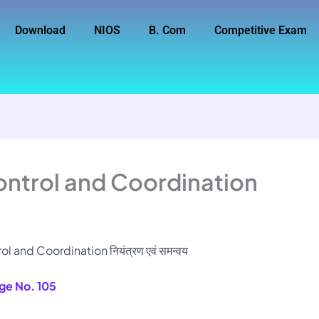
Download
NIOS
B. Com
Competitive Exam
ontrol and Coordination
and Coordination नियंत्रण एवं समन्वय
ge No. 105