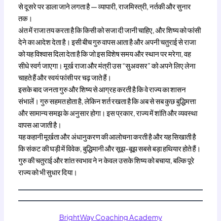
से दूसरे पर डाला जाने लगता है — व्यापारी, राजमिस्त्री, नर्तकी और सुनार
तक।
अंत में राजा तय करता है कि किसी को सजा दी जानी चाहिए, और शिष्य को फांसी
देने का आदेश देता है। इसी बीच गुरु वापस आता है और अपनी चतुराई से राजा
को यह विश्वास दिला देता है कि जो इस विशेष समय और स्थान पर मरेगा, वह
सीधे स्वर्ग जाएगा। मूर्ख राजा और मंत्री उस “सुअवसर” को अपने लिए लेना
चाहते हैं और स्वयं फांसी पर चढ़ जाते हैं।
इसके बाद जनता गुरु और शिष्य से आग्रह करती है कि वे राज्य का शासन
संभालें। गुरु सहमत होता है, लेकिन शर्त रखता है कि अब से सब कुछ बुद्धिमत्ता
और सामान्य समझ के अनुसार होगा। इस प्रकार, राज्य में शांति और व्यवस्था
वापस आ जाती है।
यह कहानी मूर्खता और अंधानुकरण की आलोचना करती है और यह सिखाती है
कि संकट की घड़ी में विवेक, बुद्धिमानी और सूझ-बूझ सबसे बड़ा हथियार होते हैं।
गुरु की चतुराई और शांत स्वभाव ने न केवल उसके शिष्य को बचाया, बल्कि पूरे
राज्य को भी सुधार दिया।
BrightWay Coaching Academy