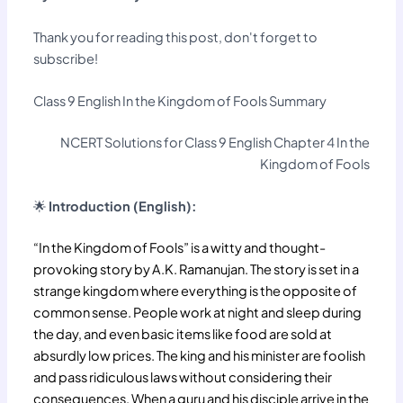
Thank you for reading this post, don't forget to
subscribe!
Class 9 English In the Kingdom of Fools Summary
NCERT Solutions for Class 9 English Chapter 4 In the
Kingdom of Fools
🌟
Introduction (English):
“In the Kingdom of Fools” is a witty and thought-
provoking story by A.K. Ramanujan. The story is set in a
strange kingdom where everything is the opposite of
common sense. People work at night and sleep during
the day, and even basic items like food are sold at
absurdly low prices. The king and his minister are foolish
and pass ridiculous laws without considering their
consequences. When a guru and his disciple arrive in the