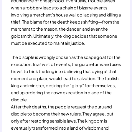
abundance of cheap food. Eventually, trouble arises
when a robbery leads to a chain of bizarre events
involving a merchant’s house wall collapsing and killing a
thief. The blame for the death keeps shifting—from the
merchant to the mason, the dancer, and even the
goldsmith. Ultimately, the king decides that someone
must be executed to maintain justice.
The disciple is wrongly chosen as the scapegoat for the
execution. In a twist of events, the guru returns and uses
his wit to trick the king into believing that dying at that
moment and place would lead to salvation. The foolish
king and minister, desiring the “glory” for themselves,
end up ordering their own execution in place of the
disciple.
After their deaths, the people request the guru and
disciple to become their new rulers. They agree, but
only after restoring sensible laws. The kingdom is
eventually transformed into a land of wisdom and