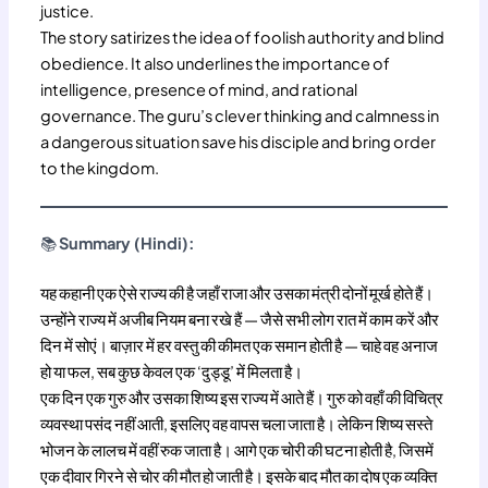
justice.
The story satirizes the idea of foolish authority and blind
obedience. It also underlines the importance of
intelligence, presence of mind, and rational
governance. The guru’s clever thinking and calmness in
a dangerous situation save his disciple and bring order
to the kingdom.
📚
Summary (Hindi):
यह कहानी एक ऐसे राज्य की है जहाँ राजा और उसका मंत्री दोनों मूर्ख होते हैं।
उन्होंने राज्य में अजीब नियम बना रखे हैं — जैसे सभी लोग रात में काम करें और
दिन में सोएं। बाज़ार में हर वस्तु की कीमत एक समान होती है — चाहे वह अनाज
हो या फल, सब कुछ केवल एक ‘दुड्डू’ में मिलता है।
एक दिन एक गुरु और उसका शिष्य इस राज्य में आते हैं। गुरु को वहाँ की विचित्र
व्यवस्था पसंद नहीं आती, इसलिए वह वापस चला जाता है। लेकिन शिष्य सस्ते
भोजन के लालच में वहीं रुक जाता है। आगे एक चोरी की घटना होती है, जिसमें
एक दीवार गिरने से चोर की मौत हो जाती है। इसके बाद मौत का दोष एक व्यक्ति