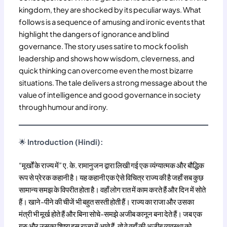
kingdom, they are shocked by its peculiar ways. What
follows is a sequence of amusing and ironic events that
highlight the dangers of ignorance and blind
governance. The story uses satire to mock foolish
leadership and shows how wisdom, cleverness, and
quick thinking can overcome even the most bizarre
situations. The tale delivers a strong message about the
value of intelligence and good governance in society
through humour and irony.
🌟
Introduction (Hindi):
“मूर्खों के राज्य में” ए. के. रामानुजन द्वारा लिखी गई एक व्यंग्यात्मक और बौद्धिक
रूप से प्रेरक कहानी है। यह कहानी एक ऐसे विचित्र राज्य की है जहाँ सब कुछ
सामान्य समझ के विपरीत होता है। वहाँ लोग रात में काम करते हैं और दिन में सोते
हैं। खाने-पीने की चीजें भी बहुत सस्ती होती हैं। राज्य का राजा और उसका
मंत्री भी मूर्ख होते हैं और बिना सोचे-समझे अजीब कानून बना देते हैं। जब एक
गुरु और उसका शिष्य इस राज्य में आते हैं, तो वे वहाँ की अजीब व्यवस्था को