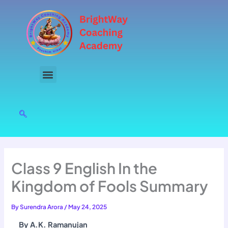
Skip
to
content
Class 9 English In the
Kingdom of Fools Summary
By
Surendra Arora
/
May 24, 2025
By A.K. Ramanujan