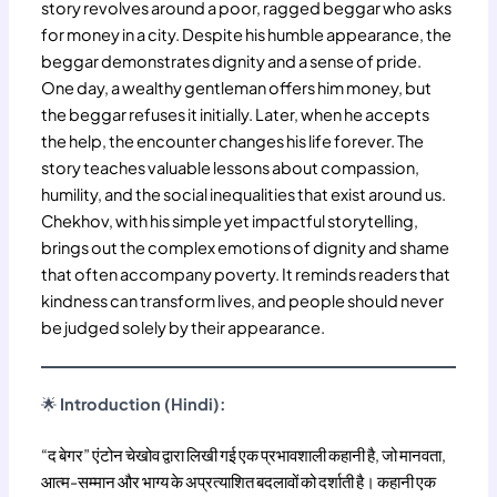
story revolves around a poor, ragged beggar who asks
for money in a city. Despite his humble appearance, the
beggar demonstrates dignity and a sense of pride.
One day, a wealthy gentleman offers him money, but
the beggar refuses it initially. Later, when he accepts
the help, the encounter changes his life forever. The
story teaches valuable lessons about compassion,
humility, and the social inequalities that exist around us.
Chekhov, with his simple yet impactful storytelling,
brings out the complex emotions of dignity and shame
that often accompany poverty. It reminds readers that
kindness can transform lives, and people should never
be judged solely by their appearance.
🌟
Introduction (Hindi):
“द बेगर” एंटोन चेखोव द्वारा लिखी गई एक प्रभावशाली कहानी है, जो मानवता,
आत्म-सम्मान और भाग्य के अप्रत्याशित बदलावों को दर्शाती है। कहानी एक