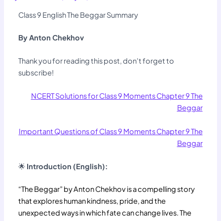
Class 9 English The Beggar Summary
By Anton Chekhov
Thank you for reading this post, don't forget to
subscribe!
NCERT Solutions for Class 9 Moments Chapter 9 The
Beggar
Important Questions of Class 9 Moments Chapter 9 The
Beggar
🌟
Introduction (English):
“The Beggar” by Anton Chekhov is a compelling story
that explores human kindness, pride, and the
unexpected ways in which fate can change lives. The