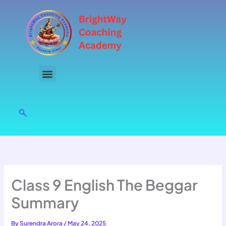
Skip
to
content
Class 9 English The Beggar
Summary
By
Surendra Arora
/
May 24, 2025