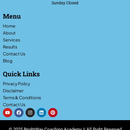
Sunday Closed
Menu
Home
About
Services
Results
Contact Us
Blog
Quick Links
Privacy Policy
Disclaimer
Terms & Conditions
Contact Us
Y
F
I
L
P
o
a
n
i
i
u
c
s
n
n
t
e
t
k
t
u
b
a
e
e
© 2025 BrightWay Coaching Academy || All Right Reserved