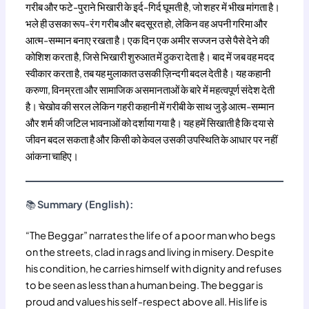
गरीब और फटे-पुराने भिखारी के इर्द-गिर्द घूमती है, जो शहर में भीख मांगता है।
भले ही उसका रूप-रंग गरीब और बदसूरत हो, लेकिन वह अपनी गरिमा और
आत्म-सम्मान बनाए रखता है। एक दिन एक अमीर सज्जन उसे पैसे देने की
कोशिश करता है, जिसे भिखारी शुरुआत में ठुकरा देता है। बाद में जब वह मदद
स्वीकार करता है, तब यह मुलाकात उसकी ज़िन्दगी बदल देती है। यह कहानी
करुणा, विनम्रता और सामाजिक असमानताओं के बारे में महत्वपूर्ण संदेश देती
है। चेखोव की सरल लेकिन गहरी कहानी में गरीबी के साथ जुड़े आत्म-सम्मान
और शर्म की जटिल भावनाओं को दर्शाया गया है। यह हमें सिखाती है कि दया से
जीवन बदल सकता है और किसी को केवल उसकी उपस्थिति के आधार पर नहीं
आंकना चाहिए।
📚
Summary (English):
“The Beggar” narrates the life of a poor man who begs
on the streets, clad in rags and living in misery. Despite
his condition, he carries himself with dignity and refuses
to be seen as less than a human being. The beggar is
proud and values his self-respect above all. His life is