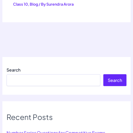
Class 10
,
Blog
/ By
Surendra Arora
Search
Search
Recent Posts
Number Series Questions for Competitive Exams