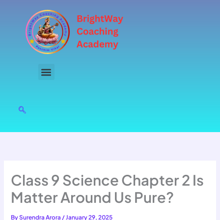
Skip
to
content
Class 9 Science Chapter 2 Is
Matter Around Us Pure?
By
Surendra Arora
/
January 29, 2025