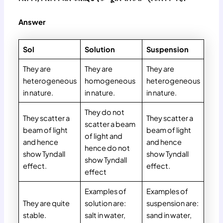
Answer
Sol
Solution
Suspension
They are
They are
They are
heterogeneous
homogeneous
heterogeneous
in nature.
in nature.
in nature.
They do not
They scatter a
They scatter a
scatter a beam
beam of light
beam of light
of light and
and hence
and hence
hence do not
show Tyndall
show Tyndall
show Tyndall
effect.
effect.
effect
Examples of
Examples of
They are quite
solution are:
suspension are:
stable.
salt in water,
sand in water,