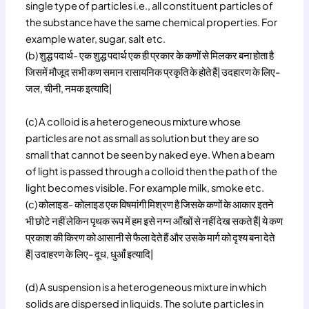
single type of particles i.e., all constituent particles of
the substance have the same chemical properties. For
example water, sugar, salt etc.
(b) शुद्ध पदार्थ- एक शुद्ध पदार्थ एक ही प्रकार के कणों से मिलकर बना होता है
जिसमें मौजूद सभी कण समान रासायनिक प्रकृति के होते हैं| उदहारण के लिए-
जल, चीनी, नमक इत्यादि|
(c) A colloid is a heterogeneous mixture whose
particles are not as small as solution but they are so
small that cannot be seen by naked eye. When a beam
of light is passed through a colloid then the path of the
light becomes visible. For example milk, smoke etc.
(c) कोलाइड- कोलाइड एक विषमांगी मिश्रण है जिसके कणों के आकार इतने
भी छोटे नहीं लेकिन पृथक रूप में हम इसे नग्न आँखों से नहीं देख सकते हैं| ये कण
प्रकाश की किरण को आसानी से फैला देते हैं और उसके मार्ग को दृश्य बना देते
हैं| उदाहरण के लिए- दूध, धुआँ इत्यादि|
(d) A suspension is a heterogeneous mixture in which
solids are dispersed in liquids. The solute particles in