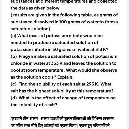
substances at different temperatures and collected
the data as given below
( results are given in the following table, as grams of
substance dissolved in 100 grams of water to form a
saturated solution).
(a) What mass of potassium nitrate would be
needed to produce a saturated solution of
potassium nitrate in 50 grams of water at 313 K?
(b) Pragya makes a saturated solution of potassium
chloride in water at 353 K and leaves the solution to
cool at room temperature. What would she observe
as the solution cools? Explain.
(c) Find the solubility of each salt at 293 K. What
salt has the highest solubility at this temperature?
(d) What is the effect of change of temperature on
the solubility of a salt?
प्रज्ञा ने तीन अलग-अलग पदार्थों की घुलनशीलताओं को विभिन्न तापमान
पर जाँचा तथा नीचे दिए आंकड़ों को प्राप्त किया| प्राप्त हुए परिणामों को