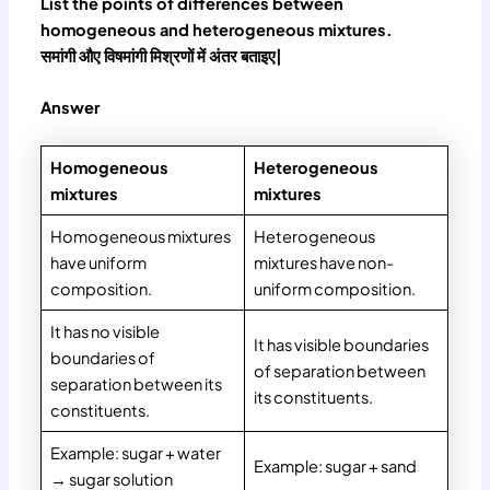
List the points of differences between
homogeneous and heterogeneous mixtures.
समांगी औए विषमांगी मिश्रणों में अंतर बताइए|
Answer
Homogeneous
Heterogeneous
mixtures
mixtures
Homogeneous mixtures
Heterogeneous
have uniform
mixtures have non-
composition.
uniform composition.
It has no visible
It has visible boundaries
boundaries of
of separation between
separation between its
its constituents.
constituents.
Example: sugar + water
Example: sugar + sand
→ sugar solution