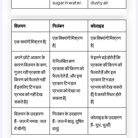
sugar in water.
dusty air
विलयन
निलंबन
कोलाइड
एक विषमांगी मिश्रण
एक विषमांगी मिश्रण
एक समांगी मिश्रण है|
है|
है|
अपने छोटे आकार के
ये इतने बड़े होते हैं कि
ये निलंबित कण
कारण विलयन के कण,
प्रकाश की किरण को
प्रकाश की किरण को
गुजर रही प्रकाश की
फैलाते हैं और इस
फैला देते हैं, और इस
किरण को फैलाते नहीं
प्रकार टिनडल
प्रकार टिनडल
हैं इसलिए टिनडल
प्रभाव को देख सकते
प्रभाव को देखा जा
प्रभाव को नहीं देख
हैं| वे काफी स्थिर होते
सकता है|
सकते है|l
हैं|
विलयन के उदहारण
निलंबन के उदहारण
कोलाइड के उदाहरण
हैं- जल में नमक, जल
हैं- जल में बालू, दूषित
हैं- दूध, धुआँ|
में चीनी|
वायु|