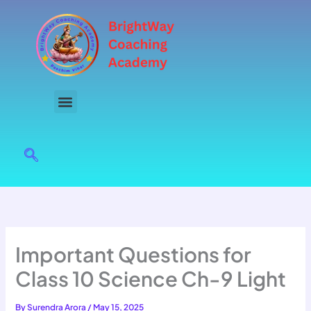
Skip
to
content
Important Questions for
Class 10 Science Ch-9 Light
By
Surendra Arora
/
May 15, 2025