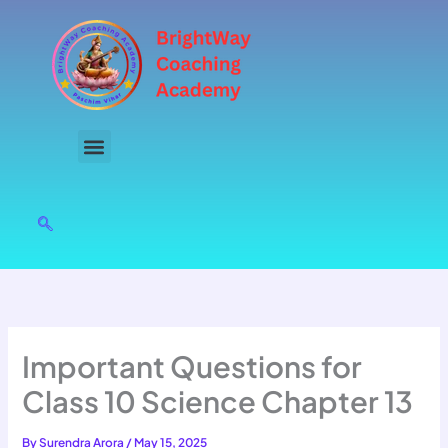
Skip
to
content
Important Questions for
Class 10 Science Chapter 13
By
Surendra Arora
/
May 15, 2025