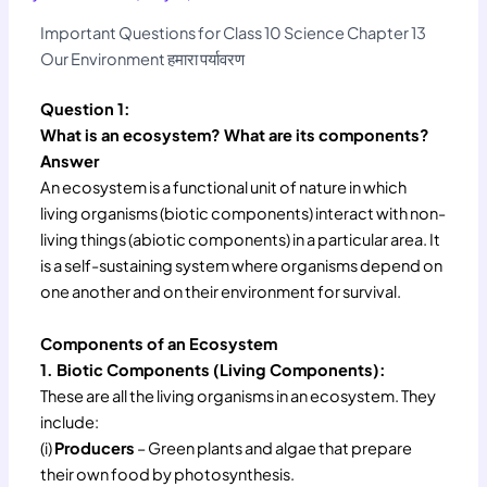
Important Questions for Class 10 Science Chapter 13
Our Environment हमारा पर्यावरण
Question 1:
What is an ecosystem? What are its components?
Answer
An ecosystem is a functional unit of nature in which
living organisms (biotic components) interact with non-
living things (abiotic components) in a particular area. It
is a self-sustaining system where organisms depend on
one another and on their environment for survival.
Components of an Ecosystem
1. Biotic Components (Living Components):
These are all the living organisms in an ecosystem. They
include:
(i)
Producers
– Green plants and algae that prepare
their own food by photosynthesis.