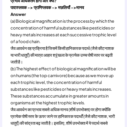
प्रभाव अधिकतम होगा और क्यों?
पादपप्लवक -> प्राणिप्लवक -> मछलियाँ ->मानव
Answer
(a) Biological magnification is the process by which the
concentration of harmful substances like pesticides or
heavy metals increases at each successive trophic level
of a food chain.
जैव आवर्धन वह प्रक्रिया है जिसमें किसी हानिकारक पदार्थ (जैसे कीटनाशक
या भारी धातुएँ) की मात्रा आहार श्रृंखला के प्रत्येक उच्च पोषी स्तर पर बढ़ती
जाती है।
(b) The highest effect of biological magnification will be
on humans (the top carnivore) because as we move up
each trophic level, the concentration of harmful
substances like pesticides or heavy metals increases.
These substances accumulate in greater amounts in
organisms at the highest trophic levels.
जैव आवर्धन का प्रभाव सबसे अधिक मानव (शीर्ष उपभोक्ता) पर होगा क्योंकि
प्रत्येक पोषी स्तर के ऊपर जाने पर हानिकारक पदार्थों (जैसे कीटनाशक, भारी
धातुएँ) की सांद्रता बढ़ जाती है। इसलिए, शीर्ष उपभोक्ता में ये पदार्थ सबसे