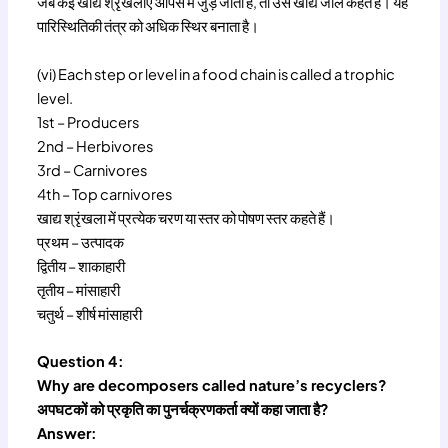
जब कई खाद्य श्रृंखलाएँ आपस में जुड़ जाती हैं, तो उसे खाद्य जाल कहते हैं। यह
पारिस्थितिकी तंत्र को अधिक स्थिर बनाता है।
(vi) Each step or level in a food chain is called a trophic
level.
1st – Producers
2nd – Herbivores
3rd – Carnivores
4th – Top carnivores
खाद्य श्रृंखला में प्रत्येक चरण या स्तर को पोषण स्तर कहते हैं।
प्रथम – उत्पादक
द्वितीय – शाकाहारी
तृतीय – मांसाहारी
चतुर्थ – शीर्ष मांसाहारी
Question 4:
Why are decomposers called nature’s recyclers?
अपघटकों को प्रकृति का पुनर्चक्रणकर्ता क्यों कहा जाता है?
Answer: