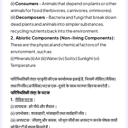
(ii)
Consumers
– Animals that depend on plants or other
animals for food (herbivores, carnivores, omnivores).
(iii)
Decomposers
– Bacteria and fungi that break down
dead plants and animals into simpler substances,
recycling nutrients back into the environment.
2. Abiotic Components (Non-living Components):
These are the physical and chemical factors of the
environment, such as:
(i) Minerals (ii) Air (iii) Water (iv) Soil (v) Sunlight (vi)
Temperature
पारिस्थितिकी तंत्र प्रकृति की एक कार्यात्मक इकाई है, जिसमें जीवित (जैविक)
तथा निर्जीव (अजैविक) घटक एक-दूसरे के साथ परस्पर क्रिया करते हैं।
पारिस्थितिकी तंत्र के घटक
1.
जैविक घटक
:
(i) उत्पादक : हरे पौधे और शैवाल।
(ii) उपभोक्ता
:
शाकाहारी, मांसाहारी तथा सर्वाहारी जीव।
(iii) अपघटक : जीवाणु और कवक, जो मृत जीवों का अपघटन करके पोषक तत्वों
को मिट्टी में वापस मिलाते हैं।