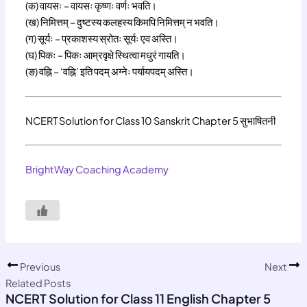
(क) वायसः – वायसः कृष्णः वर्णः भवति।
(ख) निमित्तम् – दुष्टस्य कलहस्य किमपि निमित्तम् न भवति।
(ग) सूर्यः – प्रकाशस्य स्रोतः सूर्यः एव अस्ति।
(घ) पिकः – पिकः आम्रवृक्षे स्थित्वा मधुरं गायति।
(ङ) वह्नि – ‘वह्नि’ इति पदम् अग्नेः पर्यायपदम् अस्ति।
NCERT Solution for Class 10 Sanskrit Chapter 5 सुभाषितनी
BrightWay Coaching Academy
Previous
Next
Related Posts
NCERT Solution for Class 11 English Chapter 5