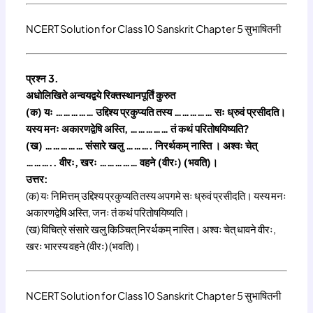
NCERT Solution for Class 10 Sanskrit Chapter 5 सुभाषितनी
प्रश्न 3.
अधोलिखिते अन्वयद्वये रिक्तस्थानपूर्तिं कुरुत
(क) यः …………… उद्दिश्य प्रकुप्यति तस्य …………… सः ध्रुवं प्रसीदति।
यस्य मनः अकारणद्वेषि अस्ति, …………… तं कथं परितोषयिष्यति?
(ख) …………… संसारे खलु ………. निरर्थकम् नास्ति । अश्वः चेत्
……….. वीरः, खरः …………… वहने (वीरः) (भवति)।
उत्तर:
(क) यः निमित्तम् उद्दिश्य प्रकुप्यति तस्य अपगमे सः ध्रुवं प्रसीदति। यस्य मनः
अकारणद्वेषि अस्ति, जनः तं कथं परितोषयिष्यति।
(ख) विचित्रे संसारे खलु किञ्चित् निरर्थकम् नास्ति। अश्वः चेत् धावने वीरः,
खरः भारस्य वहने (वीरः) (भवति)।
NCERT Solution for Class 10 Sanskrit Chapter 5 सुभाषितनी