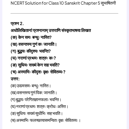
NCERT Solution for Class 10 Sanskrit Chapter 5 सुभाषितनी
प्रश्न 2.
अधोलिखितानां प्रश्नानाम् उत्तराणि संस्कृतभाषया लिखत
(क) केन समः बन्धुः नास्ति?
(ख) वसन्तस्य गुणं कः जानाति।
(ग) बुद्धयः कीदृश्यः भवन्ति?
(घ) नराणां प्रथमः शत्रुः कः?
(ङ) सुधियः सख्यं केन सह भवति?
(च) अस्माभिः कीदृशः वृक्षः सेवितव्यः?
उत्तर:
(क) उद्यमसमः बन्धुः नास्ति।
(ख) वसन्तस्य गुणं पिक: जानाति।
(ग) बुद्धयः परेगितज्ञानफलाः भवन्ति।
(घ) नराणां प्रथमः शत्रुः क्रोधः अस्ति।
(ङ) सुधियः सख्यं सुधीभिः सह भवति।
(च) अस्माभिः फलच्छायासमन्वितः वृक्षः सेवितव्यः।