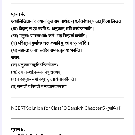
प्रश्न 4.
अधोलिखितानां वाक्यानां कृते समानार्थकान् श्लोकांशान् पाठात् चित्वा लिखत
(क) विद्वान् स एव भवति यः अनुक्तम् अपि तथ्यं जानाति।
(ख) मनुष्यः समस्वभावैः जनैः सह मित्रतां करोति।
(ग) परिश्रमं कुर्वाणः नरः कदापि दु:खं न प्राप्नोति।
(घ) महान्तः जनाः सर्वदैव समप्रकृतयः भवन्ति।
उत्तर:
(क) अनुक्तमप्यूहति पण्डितोजनः।
(ख) समान-शील-व्यसनेषु सख्यम्।
(ग) नास्त्युद्यमसमो बन्धुः कृत्वा यं नावसीदति।
(घ) सम्पत्तौ च विपत्तौ च महतामेकरूपता।
NCERT Solution for Class 10 Sanskrit Chapter 5 सुभाषितनी
प्रश्न 5.