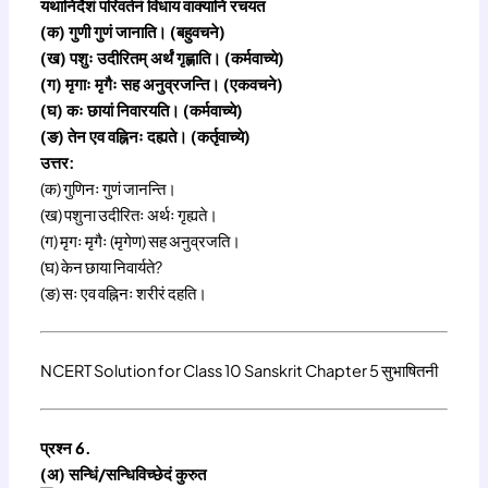
यथानिर्देशं परिवर्तनं विधाय वाक्यानि रचयत
(क) गुणी गुणं जानाति। (बहुवचने)
(ख) पशुः उदीरितम् अर्थं गृह्णाति। (कर्मवाच्ये)
(ग) मृगाः मृगैः सह अनुव्रजन्ति। (एकवचने)
(घ) कः छायां निवारयति। (कर्मवाच्ये)
(ङ) तेन एव वह्निनः दह्यते। (कर्तृवाच्ये)
उत्तर:
(क) गुणिनः गुणं जानन्ति।
(ख) पशुना उदीरितः अर्थः गृह्यते।
(ग) मृगः मृगैः (मृगेण) सह अनुव्रजति।
(घ) केन छाया निवार्यते?
(ङ) सः एव वह्निनः शरीरं दहति।
NCERT Solution for Class 10 Sanskrit Chapter 5 सुभाषितनी
प्रश्न 6.
(अ) सन्धिं/सन्धिविच्छेदं कुरुत