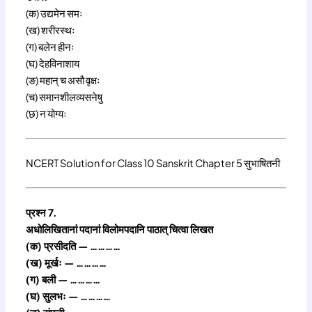
(क) उद्यमेन समः
(ख) शरीरस्थः
(ग) बलेन हीनः
(घ) देहविनाशाय
(ङ) महान् च असौ वृक्षः
(च) समानशीलव्यसनेषु
(छ) न योग्यः
NCERT Solution for Class 10 Sanskrit Chapter 5 सुभाषितनी
प्रश्न 7.
अधोलिखितानां पदानां विलोमपदानि पाठात् चित्वा लिखत
(क) प्रसीदति — …………
(ख) मूर्खः — …………
(ग) बली — …………
(घ) सुलभः — …………