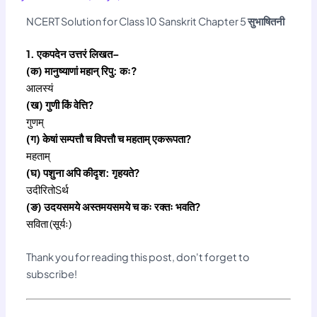
NCERT Solution for Class 10 Sanskrit Chapter 5
सुभाषितनी
1. एकपदेन उत्तरं लिखत–
(क) मानुष्याणां महान् रिपु: कः?
आलस्यं
(ख) गुणी किं वेत्ति?
गुणम्
(ग) केषां सम्पत्तौ च विपत्तौ च महताम् एकरूपता?
महताम्
(घ) पशुना अपि कीदृश: गृहयते?
उदीरितोSर्थ
(ङ) उदयसमये अस्तमयसमये च कः रक्तः भवति?
सविता (सूर्यः)
Thank you for reading this post, don't forget to
subscribe!