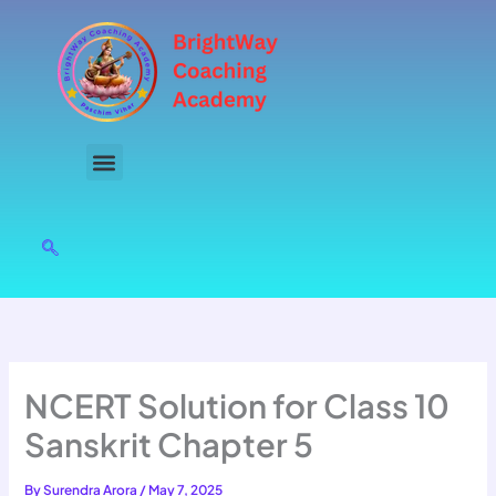
Skip
to
content
NCERT Solution for Class 10
Sanskrit Chapter 5
By
Surendra Arora
/
May 7, 2025