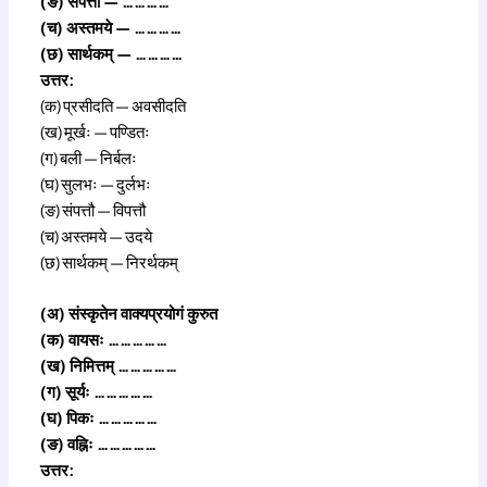
(ङ) संपत्ती — …………
(च) अस्तमये — …………
(छ) सार्थकम् — …………
उत्तर:
(क) प्रसीदति — अवसीदति
(ख) मूर्खः — पण्डितः
(ग) बली — निर्बलः
(घ) सुलभः — दुर्लभः
(ङ) संपत्तौ — विपत्तौ
(च) अस्तमये — उदये
(छ) सार्थकम् — निरर्थकम्
(अ) संस्कृतेन वाक्यप्रयोगं कुरुत
(क) वायसः ……………
(ख) निमित्तम् ……………
(ग) सूर्यः ……………
(घ) पिकः ……………
(ङ) वह्निः ……………
उत्तर: