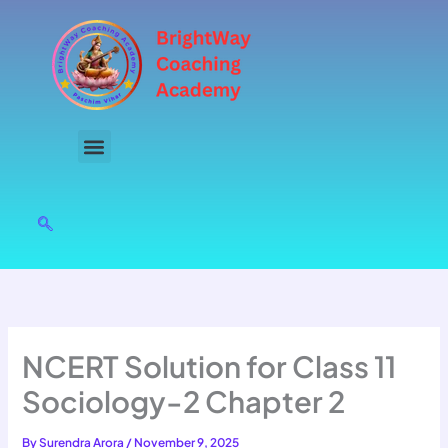
Skip
to
content
NCERT Solution for Class 11
Sociology-2 Chapter 2
By
Surendra Arora
/
November 9, 2025