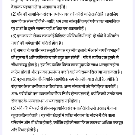
देखकर पहचान लेना असामान्य नहीं है।
(2) गाँव की सामाजिक संरचना परंपरागत तरीकों से चालित होती है। इसलिए
सामाजिक संस्थाएँ जैसे-जाति, धर्म तथा सांस्कृतिक एवं परंपरागत सामाजिक
प्रथाओं के दूसरे स्वरूप यहाँ अधिक प्रभावशाली हैं।
(3) इन कारणों सेजब तक कोई विशिष्ट परिस्थितियाँ न हों, हों गाँवों में परिवर्तन
नगरों की अपेक्षा धीमी गति से होता है।
(4) समाज के अधीनस्थ समूहों के पास ग्रामीण इलाके मेंअपने नगरीय भाइयों
की तुलना में अभिव्यक्ति के दायरे बहुत कम होते हैं। गाँव में व्यक्ति एक दूसरे से
सीधा संबद्ध होता है। इसलिए व्यक्ति विशेष का समुदाय के साथ असहमत होना
कठिन होता है और इसका उल्लंघन करने वाले को सबक सिखाया जा सकता है।
(5) प्रभावशाली वर्गों की शक्ति सापेक्षिक रूप से कहीं ज्यादा होती है, क्योंकि वे
रोज़गार के साधनों तथा अधिकांशतः अन्य संसाधनों को नियंत्रित करते हैं।
अतः गरीबों को प्रभावशाली वर्गों पर निर्भर होना पड़ता है, क्योंकिक्यों उनके पास
रोजगार के अन्य साधन अथवा सहारा नहीं होता।
(6) यदि गाँव में पहले से ही मजबूत शक्ति संरचना होती तो उसे उखाड़ फेंकना
बहुत कठिन होता है। ग्रामीण क्षेत्रों में शक्ति संरचना के संदर्भ में होने वाला
परिवर्तन और भी धीमा होता है, क्योंकि वहाँ की सामाजिक व्यवस्था अधिक मजबूत
और स्थिर होती है।