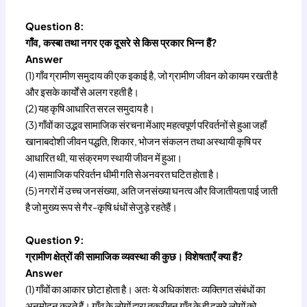
Question 8:
गाँव, कस्बा तथा नगर एक दूसरे से किस प्रकार भिन्न हैं?
Answer
(1) गाँव ग्रामीण समुदाय की एक इकाई है, जो ग्रामीण जीवन को कायम रखती है
और इसके कार्यों से अलग रहती है।
(2) यह कृषि आधारित सरल समुदाय है।
(3) गाँवों का उद्भव सामाजिक संरचना मेंआए महत्वपूर्ण परिवर्तनों से हुआ जहाँ
खानाबदोशी जीवन पद्धति, शिकार, भोजन संकलन तथा अस्थायी कृषि पर
आधारित थी, या संक्रमण स्थायी जीवन में हुआ।
(4) सामाजिक परिवर्तन धीमी गति सेअनवरत घटित होता है।
(5) नगरों में उच्च जनसंख्या, अति जनसंख्या घनत्व और विजातीयता पाई जाती
है जो मुख्य रूप से गैर-कृषि धंधों सेजुड़े रहतेहैं।
Question 9:
ग्रामीण क्षेत्रों की सामाजिक व्यवस्था की कुछ। विशेषताएँ क्या हैं?
Answer
(1) गाँवों का आकार छोटा होता है। अतः ये अधिकांशतः व्यक्तिगत संबंधों का
अनुमोदन करते हैं। गाँव के लोगों द्वारा तकरीबन गाँव के ही दूसरे लोगों को