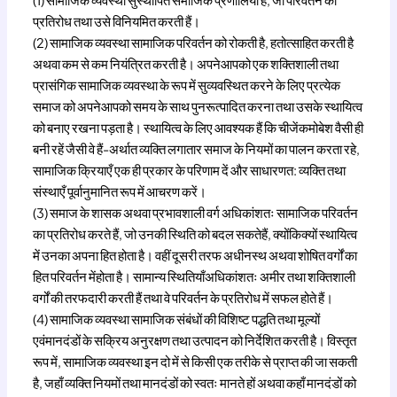
प्रतिरोध तथा उसे विनियमित करती हैं।
(2) सामाजिक व्यवस्था सामाजिक परिवर्तन को रोकती है, हतोत्साहित करती है
अथवा कम से कम नियंत्रित करती है। अपनेआपको एक शक्तिशाली तथा
प्रासंगिक सामाजिक व्यवस्था के रूप में सुव्यवस्थित करने के लिए प्रत्येक
समाज को अपनेआपको समय के साथ पुनरूत्पादित करना तथा उसके स्थायित्व
को बनाए रखना पड़ता है। स्थायित्व के लिए आवश्यक हैं कि चीजेंकमोबेश वैसी ही
बनी रहें जैसी वे हैं-अर्थात व्यक्ति लगातार समाज के नियमों का पालन करता रहे,
सामाजिक क्रियाएँ एक ही प्रकार के परिणाम दें और साधारणत: व्यक्ति तथा
संस्थाएँ पूर्वानुमानित रूप में आचरण करें।
(3) समाज के शासक अथवा प्रभावशाली वर्ग अधिकांशतः सामाजिक परिवर्तन
का प्रतिरोध करते हैं, जो उनकी स्थिति को बदल सकतेहैं, क्योंकिक्यों स्थायित्व
में उनका अपना हित होता है। वहीं दूसरी तरफ अधीनस्थ अथवा शोषित वर्गों का
हित परिवर्तन मेंहोता है। सामान्य स्थितियाँअधिकांशतः अमीर तथा शक्तिशाली
वर्गों की तरफदारी करती हैं तथा वे परिवर्तन के प्रतिरोध में सफल होते हैं।
(4) सामाजिक व्यवस्था सामाजिक संबंधों की विशिष्ट पद्धति तथा मूल्यों
एवंमानदंडों के सक्रिय अनुरक्षण तथा उत्पादन को निर्देशित करती है। विस्तृत
रूप में, सामाजिक व्यवस्था इन दो में से किसी एक तरीके से प्राप्त की जा सकती
है, जहाँ व्यक्ति नियमों तथा मानदंडों को स्वतः मानते हों अथवा कहाँ मानदंडों को