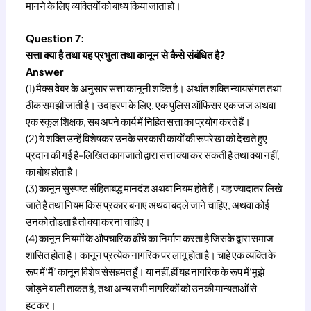
मानने के लिए व्यक्तियों को बाध्य किया जाता हो।
Question 7:
सत्ता क्या है तथा यह प्रभुता तथा कानून से कैसे संबंधित है?
Answer
(1) मैक्स वेबर के अनुसार सत्ता कानूनी शक्ति है। अर्थात शक्ति न्यायसंगत तथा
ठीक समझी जाती है। उदाहरण के लिए, एक पुलिस ऑफिसर एक जज अथवा
एक स्कूल शिक्षक, सब अपने कार्य में निहित सत्ता का प्रयोग करते हैं।
(2) ये शक्ति उन्हें विशेषकर उनके सरकारी कार्यों की रूपरेखा को देखते हुए
प्रदान की गई है-लिखित कागजातों द्वारा सत्ता क्या कर सकती है तथा क्या नहीं,
का बोध होता है।
(3) कानून सुस्पष्ट संहिताबद्ध मानदंड अथवा नियम होते हैं। यह ज्यादातर लिखे
जाते हैं तथा नियम किस प्रकार बनाए अथवा बदले जाने चाहिए, अथवा कोई
उनको तोडता है तो क्या करना चाहिए।
(4) कानून नियमों के औपचारिक ढाँचे का निर्माण करता है जिसके द्वारा समाज
शासित होता है। कानून प्रत्येक नागरिक पर लागू होता है। चाहे एक व्यक्ति के
रूप में‘मैं’ कानून विशेष सेसहमत हूँ। या नहीं,हीं यह नागरिक के रूप में‘मुझे
जोड़ने वाली ताकत है, तथा अन्य सभी नागरिकों को उनकी मान्यताओं से
हटकर।