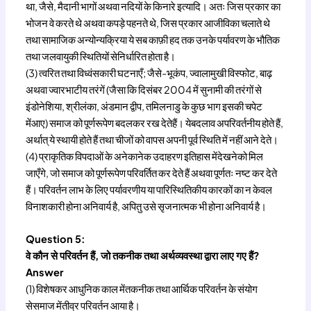
था, जैसे, मैदानी भागों अथवा नदियों के किनारे इत्यादि। अतः जिस प्रकार का
भोजन वे करते थे अथवा कपड़े पहनते थे, जिस प्रकार आजीविका चलाते थे
तथा सामाजिक अन्योन्यक्रिया ये सब काफ़ी हद तक उनके पर्यावरण के भौतिक
तथा जलवायुकी स्थितियों सेनिर्धारित होता है।
(3) त्वरित तथा विध्वंसकारी घटनाएँ; जैसे-भूकंप, ज्वालामुखी विस्फोट, बाढ़
अथवा ज्वारभाटीय तरंगें (जैसा कि दिसंबर 2004 में सुनामी की तरंगों से
इंडोनेशिया, श्रीलंका, अंडमान द्वीप, तमिलनाडु के कुछ भाग इसकी चपेट
मेंआए) समाज को पूर्णरूपेण बदलकर रख देतेहैं। येबदलाव अपरिवर्तनीय होते हैं,
अर्थात् ये स्थायी होते हैं तथा चीजों को वापस अपनी पूर्व स्थिति में नहीं आने देते।
(4) प्राकृतिक विपदाओं के अनेकानेक उदाहरण इतिहास मेंदेखनेको मिल
जाएँगे, जो समाज को पूर्णरूपेण परिवर्तित कर देते हैं अथवा पूर्णतः नष्ट कर देते
हैं। परिवर्तन लाभ के लिए पर्यावरणीय या पारिस्थितिकीय कारकों का न केवल
विनाशकारी होना अनिवार्य है, अपितु उसे सृजनात्मक भी होना अनिवार्य है।
Question 5:
वे कौन से परिवर्तन हैं, जो तकनीक तथा अर्थव्यवस्था द्वारा लाए गए हैं?
Answer
(1) विशेषकर आधुनिक काल मेंतकनीक तथा आर्थिक परिवर्तन के संयोग
सेसमाज मेंतीव्र परिवर्तन आया है।