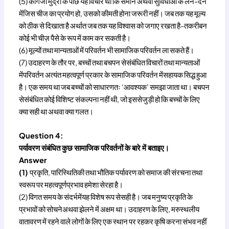
(5) कागजी मुद्रा के पीछे यह विचार था कि समान अथवा सुविधाओं के लेने-देन
मेंजिस चीज का प्रयोग हो, उसको कीमती होना जरूरी नहीं। जब तक यह मूल्य
को ठीक से दिखाता है अर्थात जब तक यह विश्वास को जगाए रखता है-तकरीबन
कोई भी चीज़ पैसे के रूप में काम कर सकती है।
(6) मूल्यों तथा मान्यताओं में परिवर्तन भी सामाजिक परिवर्तन ला सकते हैं।
(7) उदाहरण के तौर पर, बच्चों तथा बचपन सेसंबंधित विचारों तथा मान्यताओं
मेंपरिवर्तन अत्यंत महत्वपूर्ण प्रकार के सामाजिक परिवर्तन मेंसहायक सिद्ध हुआ
है। एक समय था जब बच्चों को साधारणतः ‘आवश्यक’ समझा जाता था। बचपन
सेसंबंधित कोई विशिष्ट संकल्पना नहीं थी, जो इससेजुड़ी हो कि बच्चों के लिए
क्या सही था अथवा क्या गलत।
Question 4:
पर्यावरण संबंधित कुछ सामाजिक परिवर्तनों के बारे में बताइए।
Answer
(1)
प्रकृति, पारिस्थितिकी तथा भौतिक पर्यावरण को समाज की संरचना तथा
स्वरूप पर महत्वपूर्णप्रभाव हमेशा सेरहा है।
(2) विगत समय के संदर्भमेंयह विशेष रूप सेसही है। जब मनुष्य प्रकृति के
प्रभावों को सोचनेअथवा झेलने में अक्षम था। उदाहरण के लिए, मरुस्थलीय
वातावरण में रहने वाले लोगों के लिए एक स्थान पर रहकर कृषि करना संभव नहीं