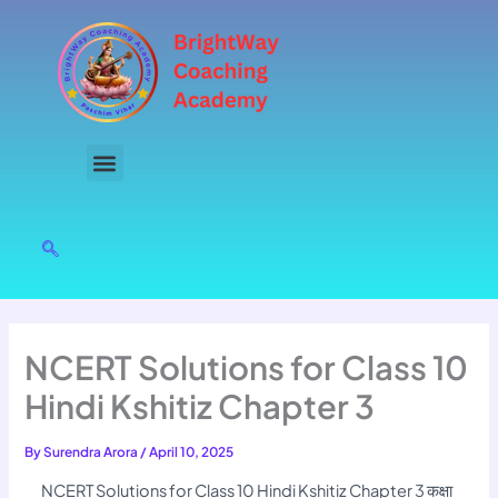
Skip
to
content
NCERT Solutions for Class 10
Hindi Kshitiz Chapter 3
By
Surendra Arora
/
April 10, 2025
NCERT Solutions for Class 10 Hindi Kshitiz Chapter 3 कक्षा