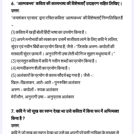
6. ‘आत्मकथ्य’ कविता की काव्यभाषा की विशेषताएँ उदाहरण सहित लिखिए।
उत्तर
:
‘जयशंकर प्रसाद’ द्वारा रचित कविता ‘आत्मकथ्य’ की विशेषताएँ निम्नलिखित हैं
–
(1) कविता में खड़ी बोली हिंदी भाषा का उपयोग किया है।
(2) अपने मनोभावों को व्यक्त कर उसमें सजीवता लाने के लिए कवि ने ललित,
सुंदर एवं नवीन बिंबों का प्रयोग किया है; जैसे -“जिसके अरुण-कपोलों की
मतवाली सुंदर छाया में। अनुरागिनी उषा लेती थी निज सुहाग मधुमाया में।”
(3) प्रस्तुत कविता में कवि ने नवीन शब्दों का प्रयोग किया है।
(4) मानवीकरण शैली का प्रयोग किया है।
(5) अलंकारों के प्रयोग से काव्य सौंदर्य बढ़ गया है। जैसे -:
खिल-खिलाकर, आते-आते – पुनरुक्ति अलंकार
अरुण – कपोलों – रुपक अलंकार
मेरी मौन, अनुरागी उषा – अनुप्रास अलंकार
7. कवि ने जो सुख का स्वप्न देखा था उसे कविता में किस रूप में अभिव्यक्त
किया है ?
उत्तर
:
कवि ने जो सुख का स्वप्न देखा था उसे वह अपनी प्रेयसी नायिका के माध्यम से