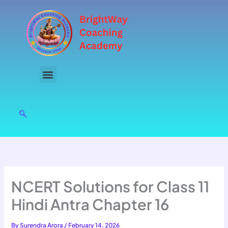
Skip
to
content
NCERT Solutions for Class 11
Hindi Antra Chapter 16
By
Surendra Arora
/
February 14, 2026