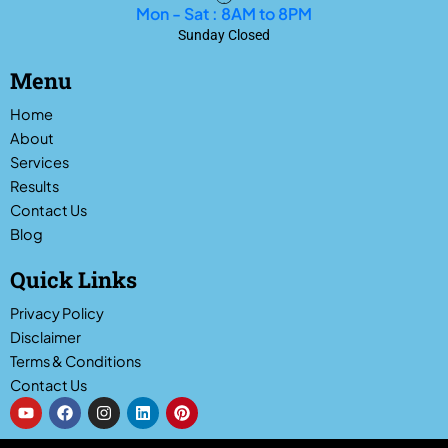
Mon - Sat : 8AM to 8PM
Sunday Closed
Menu
Home
About
Services
Results
Contact Us
Blog
Quick Links
Privacy Policy
Disclaimer
Terms & Conditions
Contact Us
Y
F
I
L
P
o
a
n
i
i
u
c
s
n
n