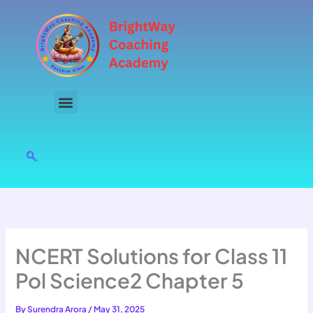
Skip
to
content
NCERT Solutions for Class 11
Pol Science2 Chapter 5
By
Surendra Arora
/
May 31, 2025