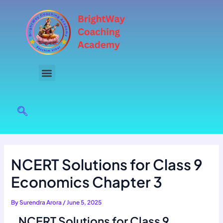
Skip
to
content
NCERT Solutions for Class 9
Economics Chapter 3
By
Surendra Arora
/
June 5, 2025
NCERT Solutions for Class 9