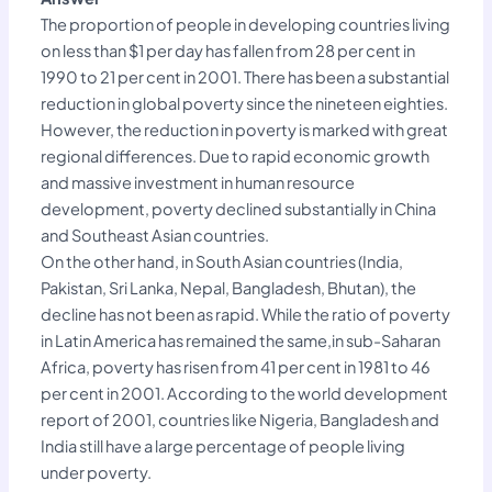
The proportion of people in developing countries living
on less than $1 per day has fallen from 28 per cent in
1990 to 21 per cent in 2001. There has been a substantial
reduction in global poverty since the nineteen eighties.
However, the reduction in poverty is marked with great
regional differences. Due to rapid economic growth
and massive investment in human resource
development, poverty declined substantially in China
and Southeast Asian countries.
On the other hand, in South Asian countries (India,
Pakistan, Sri Lanka, Nepal, Bangladesh, Bhutan), the
decline has not been as rapid. While the ratio of poverty
in Latin America has remained the same,in sub-Saharan
Africa, poverty has risen from 41 per cent in 1981 to 46
per cent in 2001. According to the world development
report of 2001, countries like Nigeria, Bangladesh and
India still have a large percentage of people living
under poverty.