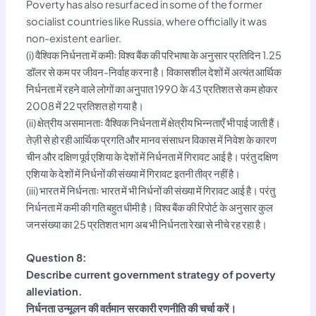
Poverty has also resurfaced in some of the former
socialist countries like Russia, where officially it was
non-existent earlier.
(i) वैश्विक निर्धनता में कमीः विश्व बैंक की परिभाषा के अनुसार प्रतिदिन 1.25
डॉलर से कम पर जीवन-निर्वाह करना है। विकासशील देशों में अत्यंत आर्थिक
निर्धनता में रहने वाले लोगों का अनुपात 1990 के 43 प्रतिशत से कम होकर
2008 में 22 प्रतिशत हो गया है।
(ii) क्षेत्रीय असमानताः वैश्विक निर्धनता में क्षेत्रीय भिन्नताएँ भी पाई जाती हैं।
तेज़ी से हो रही आर्थिक प्रगति और मानव संसाधन विकास में निवेश के कारण
चीन और दक्षिण पूर्व एशिया के देशों में निर्धनता में गिरावट आई है। परंतु दक्षिण
एशिया के देशों में निर्धनों की संख्या में गिरावट इतनी तीव्र नहीं है।
(iii) भारत में निर्धनताः भारत में भी निर्धनों की संख्या में गिरावट आई है। परंतु
निर्धनता में कमी की गति बहुत धीमी है। विश्व बैंक की रिपोर्ट के अनुसार कुल
जनसंख्या का 25 प्रतिशत भाग अब भी निर्धनता रेखा से नीचे रह रहा है।
Question 8:
Describe current government strategy of poverty
alleviation.
निर्धनता उन्मूलन की वर्तमान सरकारी रणनीति की चर्चा करें।