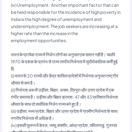
(iv) Unemployment : Another important factor that can
be held responsible for the incidence of high poverty in
India is the high degree of unemployment and
underemployment. The job seekers are increasing at a
higher rate than the increase in the
employment opportunities.
भारत के प्रत्येक राज्य में निर्धन लोगों का अनुपात एक समान नहीं है। यद्यपि
1970 के दशक के प्रारंभ से राज्य स्तरीय निर्धनता में सुदीर्घकालिक कमीे हुई
है|
(i) भारत के 20 राज्यों और केंद्र शासित प्रदेशों में निर्धनता अनुपात राष्ट्रीय
औसत से कम है।
(ii) निर्धनता अब भी उड़ीसा, बिहार, असम, त्रिपुरा और उत्तर प्रदेश में एक
गंभीर समस्या है। उड़ीसा और बिहार क्रमशः 47 और 43 प्रतिशत निर्धनता
औसत के साथ दो सर्वाधिक निर्धन राज्य बने हुए हैं।
(iii) उड़ीसा, मध्य प्रदेश, बिहार और उत्तर प्रदेश में ग्रामीण निर्धनता के साथ
नगरीय निर्धनता भी अधिक है।
(iv) इसकी तुलना में केरल, जम्मू:कश्मीर, आंध्र प्रदेश, तमिलनाडु, गुजरात