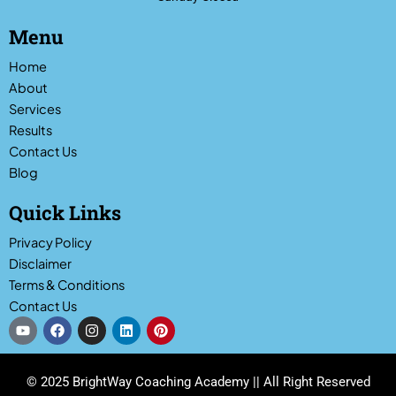
Menu
Home
About
Services
Results
Contact Us
Blog
Quick Links
Privacy Policy
Disclaimer
Terms & Conditions
Contact Us
Y
F
I
L
P
o
a
n
i
i
u
c
s
n
n
t
e
t
k
t
u
b
a
e
e
© 2025 BrightWay Coaching Academy || All Right Reserved
b
o
g
d
r