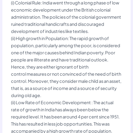
(i) Colonial Rule: India went through a long phase of low
economic development under the British colonial
administration. The policies of the colonial government
ruined traditional handicrafts and discouraged
development of industries like textiles.
(ii) High growth in Population: The rapid growth of
population, particularly among the poor, is considered
one of the major causes behind Indian poverty. Poor
people are illiterate and have traditional outlook.
Hence, they are either ignorant of birth
control measures or not convinced of the need of birth
control. Moreover, they consider male child as an asset,
that is, as a source of income and a source of security
during old age.
(ii) Low Rate of Economic Development : The actual
rate of growth in India has always been below the
required level. It has been around 4 per cent since 1951.
This has resulted in less job opportunities. This was
accompanied by a high growth rate of population.