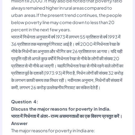
million till 2000. It may also be noted that poverty ratio
always remained higher in rural areas compared to
urban areas.If the present trend continues, the people
below poverty line may come down to less than 20
percent in the next few years.
भारत में निर्धनता अनुपात में वर्ष 1973 में लगभग 55 प्रतिशत से वर्ष 1993 में
36 प्रतिशत तक महत्त्वपूर्ण गिरावट आई है। वर्ष 2000 में निर्धनता रेखा के
नीचे के निर्धनों का अनुपात और भी गिर कर 26 प्रतिशत पर आ गया। यदि यही
प्रवृत्ति रही तो अगले कुछ वर्षों में निर्धनता रेखा से नीचे के लोगों की संख्या 20
प्रतिशत से भी नीचे आ जाएगी। यद्यपि निर्धनता रेखा से नीचे रहने वाले लोगों का
प्रतिशत पूर्व के दशकों (1973:93) में गिरा है, निर्धन लोगों की संख्या 32 करोड़
के लगभग काफी समय तक स्थिर रही। नवीनतम अनुमान, निर्धनों की संख्या में
कमी, लगभग 26 करोड़ उल्लेखनीय गिरावट का संकेत देते हैं।
Question 4:
Discuss the major reasons for poverty in India.
भारत में निर्धनता में अंतर-राज्य असमानताओं का एक विवरण प्रस्तुत करें।
Answer
The major reasons for poverty in India are: