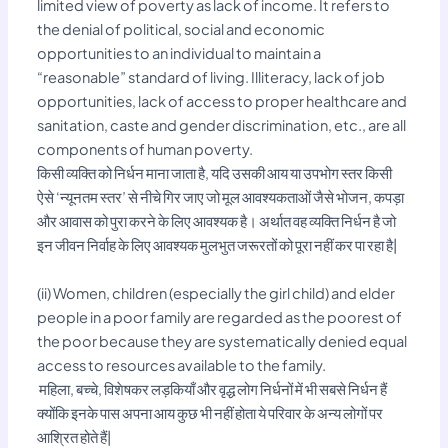
limited view of poverty as lack of income. It refers to
the denial of political, social and economic
opportunities to an individual to maintain a
“reasonable” standard of living. Illiteracy, lack of job
opportunities, lack of access to proper healthcare and
sanitation, caste and gender discrimination, etc., are all
components of human poverty.
किसी व्यक्ति को निर्धन माना जाता है, यदि उसकी आय या उपभोग स्तर किसी
ऐसे ‘न्यूनतम स्तर’ से नीचे गिर जाए जो मूल आवश्यकताओं जैसे भोजन, कपड़ा
और आवास को पुरा करने के लिए आवश्यक है। अर्थात वह व्यक्ति निर्धन है जो
इन जीवन निर्वाह के लिए आवश्यक मुलभुत जरूरतों को पूरा नहीं कर पा रहा है|
(ii) Women, children (especially the girl child) and elder
people in a poor family are regarded as the poorest of
the poor because they are systematically denied equal
access to resources available to the family.
महिला, बच्चे, विशेषकर लड़कियाँ और वृद्ध लोग निर्धनों में भी सबसे निर्धन हैं
क्योंकि इनके पास अपना आय कुछ भी नहीं होता ये परिवार के अन्य लोगों पर
आश्रित होते हैं|