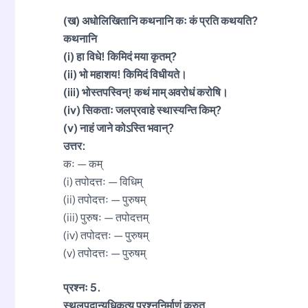
(ख) अधोलिखितानि कथनानि कः कं प्रति कथयति?
कथनानि
(i) हा विधे! किमिदं मया कृतम्?
(ii) भो महाशय! किमिदं विधीयते।
(iii) भोस्तपस्विन्! कथं माम् अवरोधं करोषि।
(iv) सिकताः जलप्रवाहे स्थास्यन्ति किम्?
(v) नाहं जाने कोऽस्ति भवान्?
उत्तर:
कः — कम्
(i) तपोदत्तः — विधिम्
(ii) तपोदत्तः — पुरुषम्
(iii) पुरुषः — तपोदत्तम्
(iv) तपोदत्तः — पुरुषम्
(v) तपोदत्तः — पुरुषम्
प्रश्नः 5.
स्थूलपदान्यधिकृत्य प्रश्ननिर्माणं कुरुत