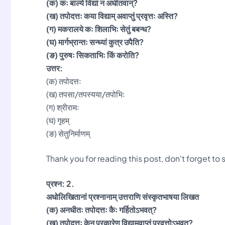
(क) कः बाल्ये विद्यां न अधीतवान्?
(ख) तपोदत्तः कया विद्याम् अवाप्तुं प्रवृत्तः अस्ति?
(ग) मकरालये कः शिलाभिः सेतुं बबन्ध?
(घ) मार्गभ्रान्तः सन्ध्यां कुत्र उपैति?
(ङ) पुरुषः सिकताभिः किं करोति?
उत्तर:
(क) तपोदत्तः
(ख) तपसा/तपस्यया/तपोभिः
(ग) श्रीरामः
(घ) गृहम्
(ङ) सेतुनिर्माणम्
Thank you for reading this post, don't forget to
प्रश्न: 2.
अधोलिखितानां प्रश्नानाम् उत्तराणि संस्कृतभाषया लिखत
(क) अनधीतः तपोदत्तः कैः गर्हितोऽभवत्?
(ख) तपोदत्तः केन प्रकारेण विद्यामवाप्तुं प्रवृत्तोऽभवत्?