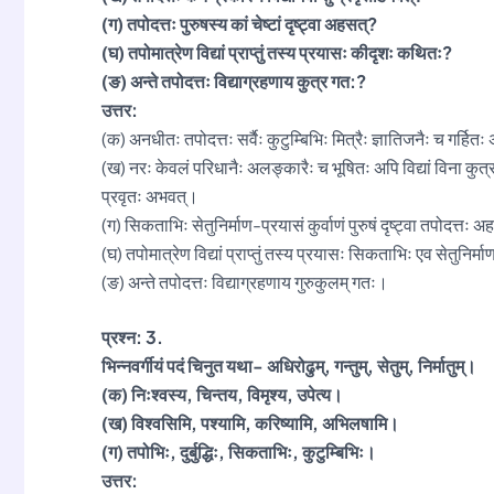
(ग) तपोदत्तः पुरुषस्य कां चेष्टां दृष्ट्वा अहसत्?
(घ) तपोमात्रेण विद्यां प्राप्तुं तस्य प्रयासः कीदृशः कथितः?
(ङ) अन्ते तपोदत्तः विद्याग्रहणाय कुत्र गत:?
उत्तर:
(क) अनधीतः तपोदत्तः सर्वैः कुटुम्बिभिः मित्रैः ज्ञातिजनैः च गर्हित
(ख) नरः केवलं परिधानैः अलङ्कारैः च भूषितः अपि विद्यां विना कुत्राप
प्रवृतः अभवत्।
(ग) सिकताभिः सेतुनिर्माण-प्रयासं कुर्वाणं पुरुषं दृष्ट्वा तपोदत्तः 
(घ) तपोमात्रेण विद्यां प्राप्तुं तस्य प्रयासः सिकताभिः एव सेतुनि
(ङ) अन्ते तपोदत्तः विद्याग्रहणाय गुरुकुलम् गतः।
प्रश्न: 3.
भिन्नवर्गीयं पदं चिनुत यथा- अधिरोढुम्, गन्तुम्, सेतुम्, निर्मातुम्।
(क) निःश्वस्य, चिन्तय, विमृश्य, उपेत्य।
(ख) विश्वसिमि, पश्यामि, करिष्यामि, अभिलषामि।
(ग) तपोभिः, दुर्बुद्धिः, सिकताभिः, कुटुम्बिभिः।
उत्तर: