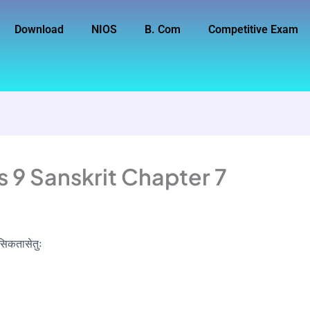
Download
NIOS
B. Com
Competitive Exam
s 9 Sanskrit Chapter 7
िकतासेतुः