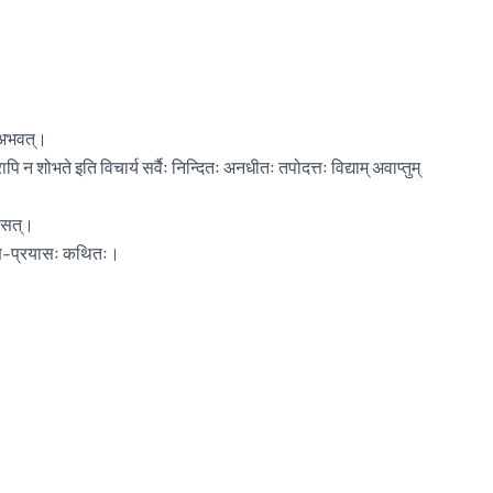
ः अभवत्।
ि न शोभते इति विचार्य सर्वैः निन्दितः अनधीतः तपोदत्तः विद्याम् अवाप्तुम्
अहसत्।
र्माण-प्रयासः कथितः।