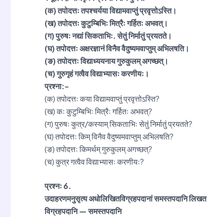
(क) तपोदत्तः तपश्चर्यया विद्यामवाप्तुं प्रवृत्तोऽस्ति।
(ख) तपोदत्तः कुटुम्बिभिः मित्रैः गर्हितः अभवत्।
(ग) पुरुषः नद्यां सिकताभिः. सेतुं निर्मातुं प्रयतते।
(घ) तपोदत्तः अक्षरज्ञानं विनैव वैदुष्यमवाप्तुम् अभिलषति।
(ङ) तपोदत्तः विद्याध्ययनाय गुरुकुलम् अगच्छत्।
(च) गुरुगृहं गत्वैव विद्याभ्यासः करणीयः।
प्रश्ना:-
(क) तपोदत्तः कया विद्यामवाप्तुं प्रवृत्तोऽस्ति?
(ख) कः कुटुम्बिभिः मित्रैः गर्हितः अभवत्?
(ग) पुरुषः कुत्र/कस्याम् सिकताभिः सेतुं निर्मातुं प्रयतते?
(घ) तपोदत्तः किम् विनैव वैदुष्यमवाप्तुम् अभिलषति?
(ङ) तपोदत्तः किमर्थम् गुरुकुलम् अगच्छत्?
(च) कुत्र गत्वैव विद्याभ्यासः करणीयः?
प्रश्नः 6.
उदाहरणमनुसृत्य अधोलिखितविग्रहपदानां समस्तपदानि लिखत
विग्रहपदानि — समस्तपदानि