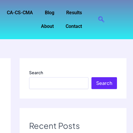
CA-CS-CMA
Blog
Results
About
Contact
Search
Search
Recent Posts