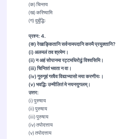
(क) चिन्तय
(ख) करिष्यामि
(ग) दुर्बुद्धिः
प्रश्न: 4.
(क) रेखाङ्कितानि सर्वनामपदानि कस्मै प्रयुक्तानि?
(i) अलमलं तव श्रमेण।
(ii) न अहं सोपानमा रट्टमधिरोढुं विश्वसिमि।
(iii) चिन्तितं भवता न वा।
(iv) गुरुगृहं गत्वैव विद्याभ्यासो मया करणीयः।
(v) भवद्भिः उन्मीलितं मे नयनयुगलम्।
उत्तर:
(i) पुरुषाय
(ii) पुरुषाय
(iii) पुरुषाय
(iv) तपोदत्ताय
(v) तपोदत्ताय