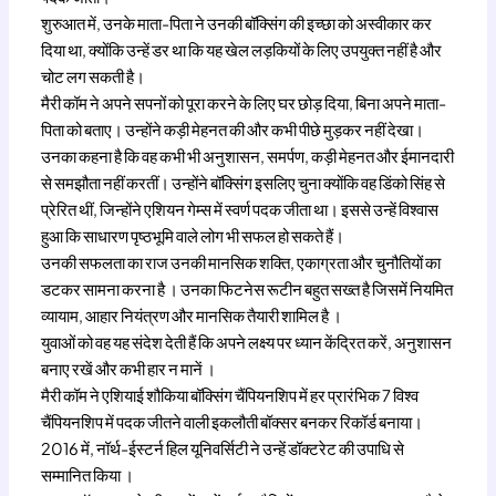
शुरुआत में, उनके माता-पिता ने उनकी बॉक्सिंग की इच्छा को अस्वीकार कर
दिया था, क्योंकि उन्हें डर था कि यह खेल लड़कियों के लिए उपयुक्त नहीं है और
चोट लग सकती है।
मैरी कॉम ने अपने सपनों को पूरा करने के लिए घर छोड़ दिया, बिना अपने माता-
पिता को बताए। उन्होंने कड़ी मेहनत की और कभी पीछे मुड़कर नहीं देखा।
उनका कहना है कि वह कभी भी अनुशासन, समर्पण, कड़ी मेहनत और ईमानदारी
से समझौता नहीं करतीं। उन्होंने बॉक्सिंग इसलिए चुना क्योंकि वह डिंको सिंह से
प्रेरित थीं, जिन्होंने एशियन गेम्स में स्वर्ण पदक जीता था। इससे उन्हें विश्वास
हुआ कि साधारण पृष्ठभूमि वाले लोग भी सफल हो सकते हैं।
उनकी सफलता का राज उनकी मानसिक शक्ति, एकाग्रता और चुनौतियों का
डटकर सामना करना है । उनका फिटनेस रूटीन बहुत सख्त है जिसमें नियमित
व्यायाम, आहार नियंत्रण और मानसिक तैयारी शामिल है ।
युवाओं को वह यह संदेश देती हैं कि अपने लक्ष्य पर ध्यान केंद्रित करें, अनुशासन
बनाए रखें और कभी हार न मानें ।
मैरी कॉम ने एशियाई शौकिया बॉक्सिंग चैंपियनशिप में हर प्रारंभिक 7 विश्व
चैंपियनशिप में पदक जीतने वाली इकलौती बॉक्सर बनकर रिकॉर्ड बनाया।
2016 में, नॉर्थ-ईस्टर्न हिल यूनिवर्सिटी ने उन्हें डॉक्टरेट की उपाधि से
सम्मानित किया ।