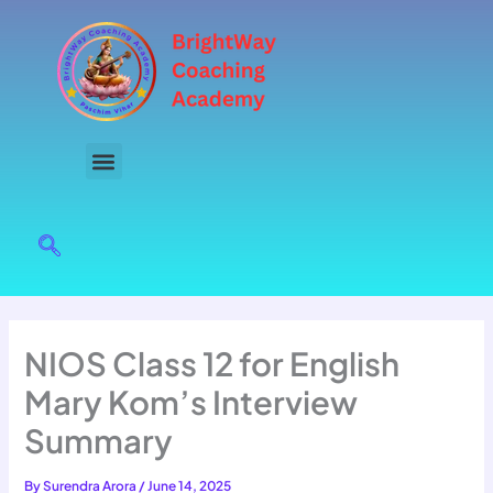
Skip
to
content
NIOS Class 12 for English
Mary Kom’s Interview
Summary
By
Surendra Arora
/
June 14, 2025