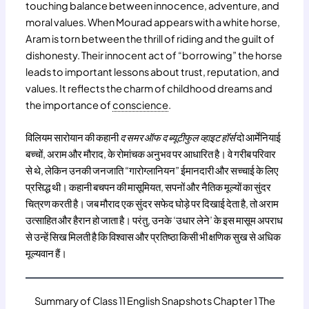
touching balance between innocence, adventure, and
moral values. When Mourad appears with a white horse,
Aram is torn between the thrill of riding and the guilt of
dishonesty. Their innocent act of “borrowing” the horse
leads to important lessons about trust, reputation, and
values. It reflects the charm of childhood dreams and
the importance of
conscience
.
विलियम सारोयान की कहानी
द समर ऑफ द ब्यूटीफुल व्हाइट हॉर्स
दो आर्मेनियाई
बच्चों, अराम और मौराद, के रोमांचक अनुभव पर आधारित है। वे गरीब परिवार
से थे, लेकिन उनकी जनजाति “गारोग्लानियन” ईमानदारी और सच्चाई के लिए
प्रसिद्ध थी। कहानी बचपन की मासूमियत, सपनों और नैतिक मूल्यों का सुंदर
चित्रण करती है। जब मौराद एक सुंदर सफेद घोड़े पर दिखाई देता है, तो अराम
उत्साहित और हैरान हो जाता है। परंतु, उनके ‘उधार लेने’ के इस मासूम अपराध
से उन्हें सिख मिलती है कि विश्वास और प्रतिष्ठा किसी भी क्षणिक सुख से अधिक
मूल्यवान हैं।
Summary of Class 11 English Snapshots Chapter 1 The