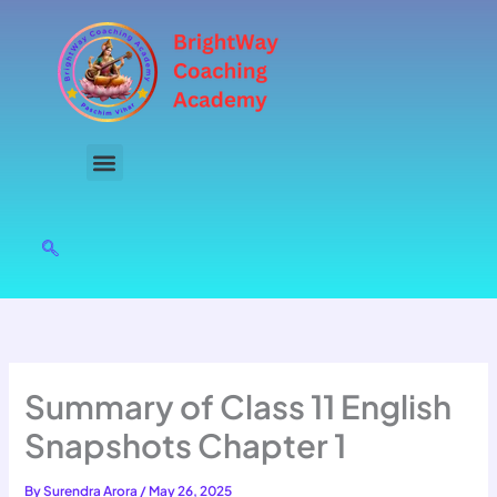
Skip
to
content
Summary of Class 11 English
Snapshots Chapter 1
By
Surendra Arora
/
May 26, 2025