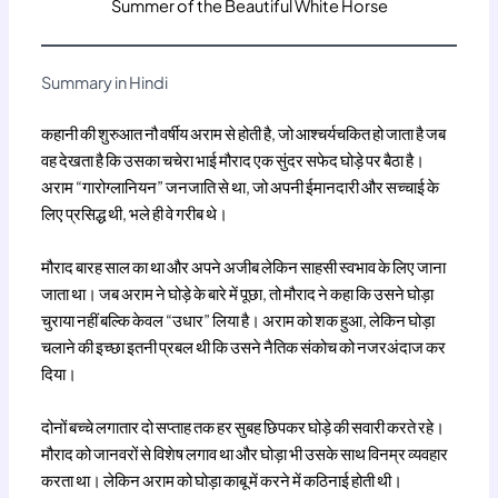
Summer of the Beautiful White Horse
Summary in Hindi
कहानी की शुरुआत नौ वर्षीय अराम से होती है, जो आश्चर्यचकित हो जाता है जब
वह देखता है कि उसका चचेरा भाई मौराद एक सुंदर सफेद घोड़े पर बैठा है।
अराम “गारोग्लानियन” जनजाति से था, जो अपनी ईमानदारी और सच्चाई के
लिए प्रसिद्ध थी, भले ही वे गरीब थे।
मौराद बारह साल का था और अपने अजीब लेकिन साहसी स्वभाव के लिए जाना
जाता था। जब अराम ने घोड़े के बारे में पूछा, तो मौराद ने कहा कि उसने घोड़ा
चुराया नहीं बल्कि केवल “उधार” लिया है। अराम को शक हुआ, लेकिन घोड़ा
चलाने की इच्छा इतनी प्रबल थी कि उसने नैतिक संकोच को नजरअंदाज कर
दिया।
दोनों बच्चे लगातार दो सप्ताह तक हर सुबह छिपकर घोड़े की सवारी करते रहे।
मौराद को जानवरों से विशेष लगाव था और घोड़ा भी उसके साथ विनम्र व्यवहार
करता था। लेकिन अराम को घोड़ा काबू में करने में कठिनाई होती थी।