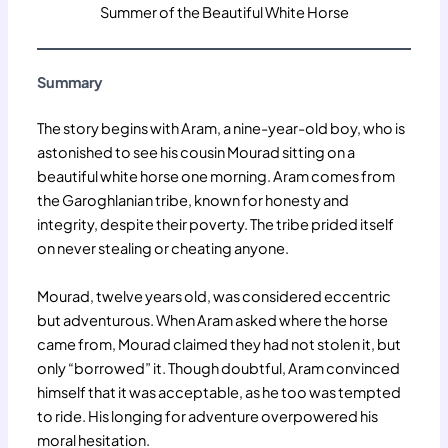
Summer of the Beautiful White Horse
Summary
The story begins with Aram, a nine-year-old boy, who is
astonished to see his cousin Mourad sitting on a
beautiful white horse one morning. Aram comes from
the Garoghlanian tribe, known for honesty and
integrity, despite their poverty. The tribe prided itself
on never stealing or cheating anyone.
Mourad, twelve years old, was considered eccentric
but adventurous. When Aram asked where the horse
came from, Mourad claimed they had not stolen it, but
only “borrowed” it. Though doubtful, Aram convinced
himself that it was acceptable, as he too was tempted
to ride. His longing for adventure overpowered his
moral hesitation.