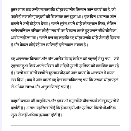
कुछ समय बाद उन्हें पता चला कि घोड़ा स्थानीय किसान जॉन बायरो का है, जो
पहले ही उसकी गुमशुदगी की शिकायत कर चुका था। एक दिन अचानक जॉन
बायरो ने उन्हें घोड़े पर देखा। उसने तुरंत अपने घोड़े को पहचान लिया, लेकिन
गारोग्लानियन परिवार की ईमानदारी पर विश्वास करते हुए उसने सीधे चोरी का
आरोप नहीं लगाया। उसने बस यह कहा कि यह घोड़ा उसके घोड़े जैसा ही दिखता
है और केवल कोई बेईमान व्यक्ति ही इसे नकार सकता है।
यह अप्रत्यक्ष विश्वास और मौन आरोप मौराद के दिल को गहराई से छू गया। उसे
एहसास हुआ कि वे अपने परिवार की सदियों पुरानी प्रतिष्ठा को कलंकित कर रहे
हैं। उसी शाम दोनों बच्चों ने चुपचाप घोड़े को जॉन बायरो के अस्तबल में वापस
रख दिया। बाद में जॉन बायरो यह देखकर चकित रह गया कि उसका घोड़ा पहले
से अधिक स्वस्थ और अनुशासित हो गया है।
कहानी बचपन की मासूमियत और इच्छाओं व मूल्यों के बीच संघर्ष को खूबसूरती से
दर्शाती है। अंततः यह सिखाती है कि ईमानदारी और प्रतिष्ठा किसी भी क्षणिक
सुख से कहीं अधिक मूल्यवान होती है।