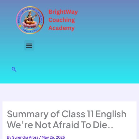
Skip
to
content
Summary of Class 11 English
We’re Not Afraid To Die..
By
Surendra Arora
/
May 26, 2025