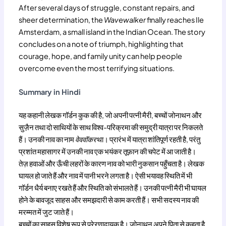
After several days of struggle, constant repairs, and
sheer determination, the
Wavewalker
finally reaches Ile
Amsterdam, a small island in the Indian Ocean. The story
concludes on a note of triumph, highlighting that
courage, hope, and family unity can help people
overcome even the most terrifying situations.
Summary in Hindi
यह कहानी लेखक गॉर्डन कुक की है, जो अपनी पत्नी मैरी, बच्चों जोनाथन और
सुज़ैन तथा दो साथियों के साथ विश्व-परिक्रमा की समुद्री यात्रा पर निकलते
हैं। उनकी नाव का नाम
वेववॉकर
था। प्रारंभ में यात्रा शांतिपूर्ण रहती है, परंतु
प्रशांत महासागर में उनकी नाव एक भयंकर तूफ़ान की चपेट में आ जाती है।
तेज़ हवाओं और ऊँची लहरों के कारण नाव को भारी नुकसान पहुँचता है। लेखक
घायल हो जाते हैं और नाव में पानी भरने लगता है। ऐसी भयावह स्थिति में भी
गॉर्डन धैर्य बनाए रखते हैं और स्थिति को संभालते हैं। उनकी पत्नी मैरी भी घायल
होने के बावजूद साहस और समझदारी से काम करती हैं। सभी सदस्य नाव की
मरम्मत में जुट जाते हैं।
बच्चों का साहस विशेष रूप से प्रेरणादायक है। जोनाथन अपने पिता से कहता है