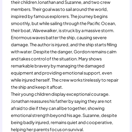
their children Jonathan and Suzanne, and two crew
members. Their goal was to sail around the world,
inspired by famous explorers. The journey begins
smoothly, but while sailing through the Pacific Ocean,
their boat,
Wavewalker
, is struck by a massive storm.
Enormous waves batter the ship, causing severe
damage. The author is injured, and the ship starts filling
with water. Despite the danger, Gordon remains calm
and takes control of the situation. Mary shows
remarkable bravery by managing the damaged
equipment and providing emotional support, even
while injured herself. The crew works tirelessly to repair
the ship and keep it afloat.
Their young children display exceptional courage.
Jonathan reassures his father by saying they are not
afraid to die if they can all be together, showing
emotional strength beyond his age. Suzanne, despite
being badly injured, remains quiet and cooperative,
helping her parents focus on survival.