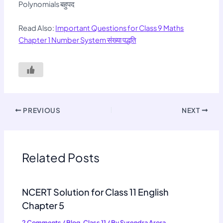
Polynomials बहुपद
Read Also:
Important Questions for Class 9 Maths
Chapter 1 Number System संख्या पद्धति
PREVIOUS
NEXT
Related Posts
NCERT Solution for Class 11 English
Chapter 5
2 Comments
/
Blog
,
Class 11
/ By
Surendra Arora