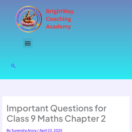
Skip
to
content
Important Questions for
Class 9 Maths Chapter 2
By
Surendra Arora
/
April 23, 2025