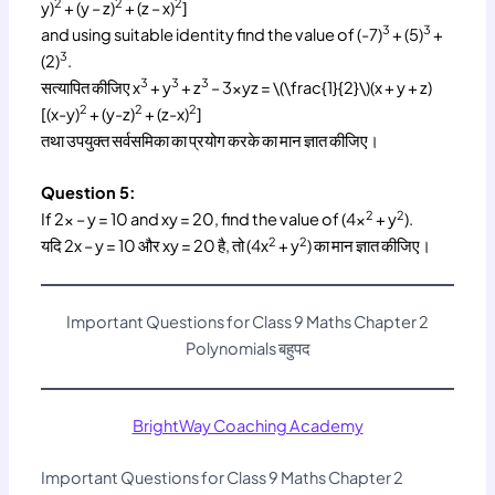
2
2
2
y)
+ (y – z)
+ (z – x)
]
3
3
and using suitable identity find the value of (-7)
+ (5)
+
3
(2)
.
3
3
3
सत्यापित कीजिए x
+ y
+ z
– 3xyz = \(\frac{1}{2}\)(x + y + z)
2
2
2
[(x-y)
+ (y-z)
+ (z-x)
]
तथा उपयुक्त सर्वसमिका का प्रयोग करके का मान ज्ञात कीजिए।
Question 5:
2
2
If 2x – y = 10 and xy = 20, find the value of (4x
+ y
).
2
2
यदि 2x – y = 10 और xy = 20 है, तो (4x
+ y
) का मान ज्ञात कीजिए।
Important Questions for Class 9 Maths Chapter 2
Polynomials बहुपद
BrightWay Coaching Academy
Important Questions for Class 9 Maths Chapter 2