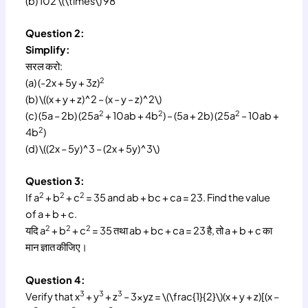
(b) 102 \(\times\) 98
Question 2:
Simplify:
सरल करो:
2
(a) (-2x + 5y + 3z)
(b) \((x + y + z)^2 – (x – y – z)^2\)
2
2
2
(c) (5a – 2b) (25a
+ 10ab + 4b
) – (5a + 2b) (25a
– 10ab +
2
4b
)
(d) \((2x – 5y)^3 – (2x + 5y)^3\)
Question 3:
2
2
2
If a
+ b
+ c
= 35 and ab + bc + ca = 23. Find the value
of a + b + c.
2
2
2
यदि a
+ b
+ c
= 35 तथा ab + bc + ca = 23 है, तो a + b + c का
मान ज्ञात कीजिए।
Question 4:
3
3
3
Verify that x
+ y
+ z
– 3xyz = \(\frac{1}{2}\)(x + y + z)[(x –