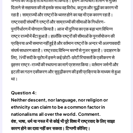
जनता को जोड़ा है तो विभाजित भी किया है। इसने अत्याचारी शासन से मुक्ति
दिलाने से सहायता की तो इसके साथ वह विरोध, कटुता और युद्धों का कारण भी
रहा है। साम्राज्यों और राष्ट्रों के ध्वस्त होने का यह भी एक कारण रहा है।
राष्ट्रवादी संघर्षों ने राष्ट्रों और साम्राज्यों की सीमाओं के निर्धारण-
पुनर्निर्धारण में योगदान किया है। आज भी दुनिया का एक बड़ा भाग विभिन्न
राष्ट्र राज्यों में बँटा हुआ है। हालाँकि राष्ट्रों की सीमाओं के पुनर्संयोजन की
प्रक्रिया अभी समाप्त नहीं हुई है और वर्तमान राष्ट्रों के अन्दर भी अलगाववादी
संघर्ष साधारण बात है। राष्ट्रवाद विभिन्न चरणों से गुजर चुका है। उदाहरण के
लिए, 19वीं सदी के यूरोप में इसने कई छोटी-छोटी रियासतों के एकीकरण से
वृहत्तर राष्ट्र-राज्यों की स्थापना का मार्ग प्रशस्त किया। वर्तमान जर्मनी और
इटली का गठन एकीकरण और सुदृढ़ीकरण की इसी प्रक्रिया के माध्यम से हुआ
था।
Question 4:
Neither descent, nor language, nor religion or
ethnicity can claim to be a common factor in
nationalisms all over the world. Comment.
वंश, भाषा, धर्म या नस्ल में से कोई भी पूरे विश्व में राष्ट्रवाद के लिए साझा
कारण होने का दावा नहीं कर सकता। टिप्पणी कीजिए।