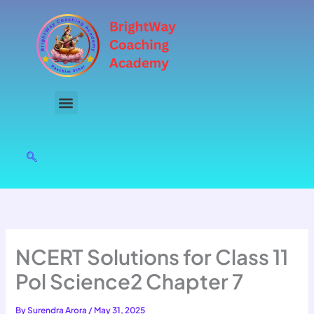
Skip
to
content
NCERT Solutions for Class 11
Pol Science2 Chapter 7
By
Surendra Arora
/
May 31, 2025