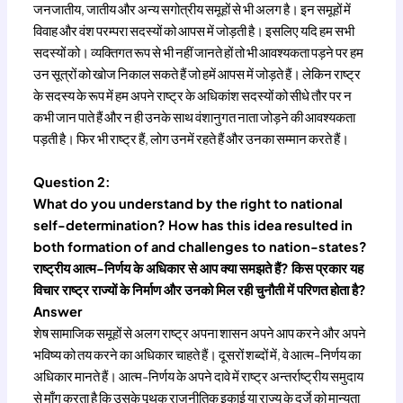
जनजातीय, जातीय और अन्य सगोत्रीय समूहों से भी अलग है। इन समूहों में
विवाह और वंश परम्परा सदस्यों को आपस में जोड़ती है। इसलिए यदि हम सभी
सदस्यों को। व्यक्तिगत रूप से भी नहीं जानते हों तो भी आवश्यकता पड़ने पर हम
उन सूत्रों को खोज निकाल सकते हैं जो हमें आपस में जोड़ते हैं। लेकिन राष्ट्र
के सदस्य के रूप में हम अपने राष्ट्र के अधिकांश सदस्यों को सीधे तौर पर न
कभी जान पाते हैं और न ही उनके साथ वंशानुगत नाता जोड़ने की आवश्यकता
पड़ती है। फिर भी राष्ट्र हैं, लोग उनमें रहते हैं और उनका सम्मान करते हैं।
Question 2:
What do you understand by the right to national
self-determination? How has this idea resulted in
both formation of and challenges to nation-states?
राष्ट्रीय आत्म-निर्णय के अधिकार से आप क्या समझते हैं? किस प्रकार यह
विचार राष्ट्र राज्यों के निर्माण और उनको मिल रही चुनौती में परिणत होता है?
Answer
शेष सामाजिक समूहों से अलग राष्ट्र अपना शासन अपने आप करने और अपने
भविष्य को तय करने का अधिकार चाहते हैं। दूसरों शब्दों में, वे आत्म-निर्णय का
अधिकार मानते हैं। आत्म-निर्णय के अपने दावे में राष्ट्र अन्तर्राष्ट्रीय समुदाय
से माँग करता है कि उसके पृथक् राजनीतिक इकाई या राज्य के दर्जे को मान्यता