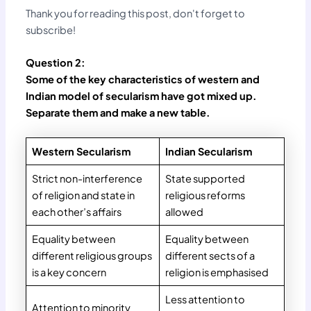
Thank you for reading this post, don't forget to
subscribe!
Question 2:
Some of the key characteristics of western and
Indian model of secularism have got mixed up.
Separate them and make a new table.
Western Secularism
Indian Secularism
Strict non-interference
State supported
of religion and state in
religious reforms
each other’s affairs
allowed
Equality between
Equality between
different religious groups
different sects of a
is a key concern
religion is emphasised
Less attention to
Attention to minority