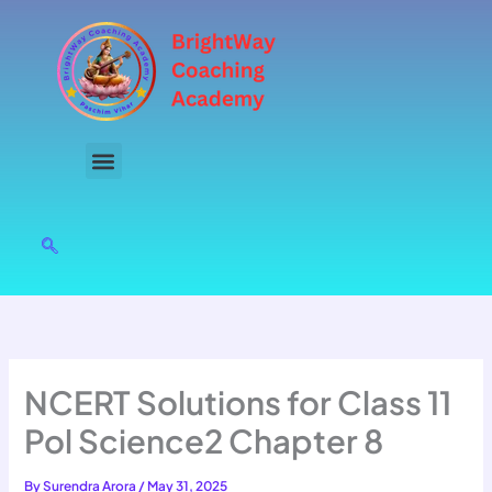
Skip
to
content
NCERT Solutions for Class 11
Pol Science2 Chapter 8
By
Surendra Arora
/
May 31, 2025