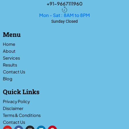
+91-9667111960
Mon - Sat : 8AM to 8PM
Sunday Closed
Menu
Home
About
Services
Results
Contact Us
Blog
Quick Links
Privacy Policy
Disclaimer
Terms & Conditions
Contact Us
Y
F
I
L
P