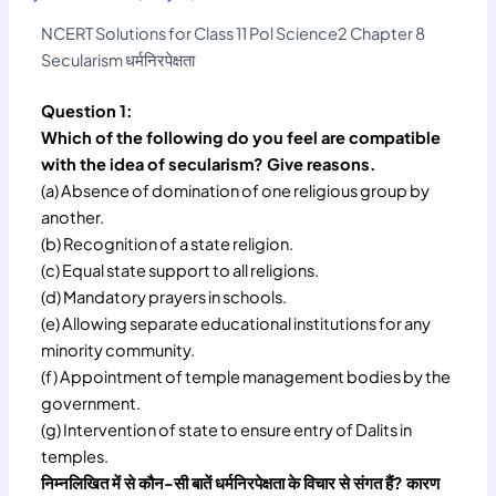
NCERT Solutions for Class 11 Pol Science2 Chapter 8
Secularism धर्मनिरपेक्षता
Question 1:
Which of the following do you feel are compatible
with the idea of secularism? Give reasons.
(a) Absence of domination of one religious group by
another.
(b) Recognition of a state religion.
(c) Equal state support to all religions.
(d) Mandatory prayers in schools.
(e) Allowing separate educational institutions for any
minority community.
(f) Appointment of temple management bodies by the
government.
(g) Intervention of state to ensure entry of Dalits in
temples.
निम्नलिखित में से कौन-सी बातें धर्मनिरपेक्षता के विचार से संगत हैं? कारण