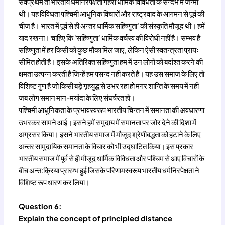
सर्वप्रथम तो भारतीय धर्मनिरपेक्षता गहरी धार्मिक विविधता के सन्दर्भ में जन्मी
थी। यह विविधता पश्चिमी आधुनिक विचारों और राष्ट्रवाद के आगमन से पूर्व की
चीज है। भारत में पूर्व से ही अन्तर धार्मिक सहिष्णुता’ की संस्कृति मौजूद थी। हमें
याद रखना। चाहिए कि ‘सहिष्णुता’ धार्मिक वर्चस्व की विरोधी नहीं है। सम्भव है
सहिष्णुता में हर किसी को कुछ मौका मिल जाए, लेकिन ऐसी स्वतन्त्रता प्रायः
सीमित होती है। इसके अतिरिक्त सहिष्णुता हम में उन लोगों को बर्दाश्त करने की
क्षमता उत्पन्न करती है जिन्हें हम पसन्द नहीं करते हैं। यह उस समाज के लिए तो
विशिष्ट गुण है जो किसी बड़े गृहयुद्ध से उभर रहा हो मगर शान्ति के समय में नहीं
जब लोग समान मान-मर्यादा के लिए संघर्षरत हों।
पश्चिमी आधुनिकता के प्रभावस्वरूप भारतीय चिन्तन में समानता की अवधारणा
उभरकर सामने आई। इसने हमें समुदाय में समानता पर जोर देने की दिशा में
अग्रसर किया। इसने भारतीय समाज में मौजूद श्रेणीबद्धता को हटाने के लिए
अन्तर सामुदायिक समानता के विचार को भी उद्घाटित किया। इस प्रकार
भारतीय समाज में पूर्व से ही मौजूद धार्मिक विविधता और पश्चिम से आए विचारों के
बीच अन्त:क्रिया प्रारम्भ हुई जिसके परिणामस्वरूप भारतीय धर्मनिरपेक्षता ने
विशिष्ट रूप धारण कर लिया।
Question 6:
Explain the concept of principled distance