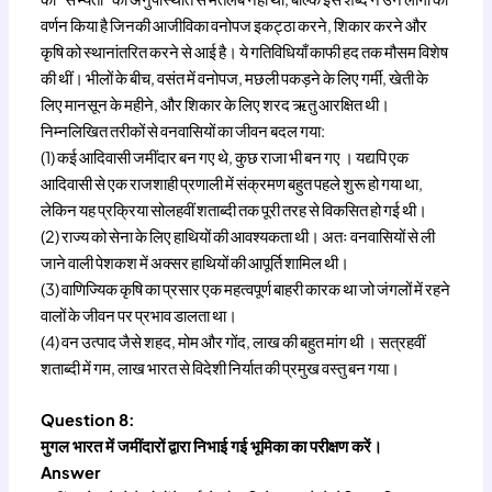
वर्णन किया है जिनकी आजीविका वनोपज इकट्ठा करने, शिकार करने और
कृषि को स्थानांतरित करने से आई है। ये गतिविधियाँ काफी हद तक मौसम विशेष
की थीं। भीलों के बीच, वसंत में वनोपज, मछली पकड़ने के लिए गर्मी, खेती के
लिए मानसून के महीने, और शिकार के लिए शरद ऋतु आरक्षित थी।
निम्नलिखित तरीकों से वनवासियों का जीवन बदल गया:
(1) कई आदिवासी जमींदार बन गए थे, कुछ राजा भी बन गए । यद्यपि एक
आदिवासी से एक राजशाही प्रणाली में संक्रमण बहुत पहले शुरू हो गया था,
लेकिन यह प्रक्रिया सोलहवीं शताब्दी तक पूरी तरह से विकसित हो गई थी।
(2) राज्य को सेना के लिए हाथियों की आवश्यकता थी। अतः वनवासियों से ली
जाने वाली पेशकश में अक्सर हाथियों की आपूर्ति शामिल थी।
(3) वाणिज्यिक कृषि का प्रसार एक महत्वपूर्ण बाहरी कारक था जो जंगलों में रहने
वालों के जीवन पर प्रभाव डालता था।
(4) वन उत्पाद जैसे शहद, मोम और गोंद, लाख की बहुत मांग थी । सत्रहवीं
शताब्दी में गम, लाख भारत से विदेशी निर्यात की प्रमुख वस्तु बन गया।
Question 8:
मुगल भारत में जमींदारों द्वारा निभाई गई भूमिका का परीक्षण करें।
Answer