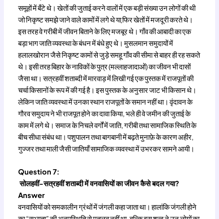
समूहों में बँटे थे। खेतों की जुताई करने वालों में एक बड़ी संख्या उन लोगों की थी
जो निकृष्ट समझे जाने वाले कामों में लगे थे या फि़र खेतों में मजदूरी करते थे।
इस तरह वे गरीबी में जीवन बिताने के लिए मजबूर थे। गाँव की आबादी का एक
बड़ा भाग जाति व्यवस्था के बंधन में बंधे हुए थे। मुसलमान समुदायों में
हलालखोरान जैसे निकृष्ट कामों से जुड़े समहू गाँव की सीमा से बाहर ही रह सकते
थे। इसी तरह बिहार के नाविकों के पुत्र (मल्लाहजादाओं) का जीवन भी दासों
जैसा था। सत्रहवीं शताब्दी में मारवाड़ में लिखी गई एक पुस्तक में राजपूतों की
चर्चा किसानों के रूप में की गई है। इस पुस्तक के अनुसार जाट भी किसान थे।
लेकिन जाति व्यवस्था में उनका स्थान राजपूतों के समान नहीं था। वृंदावन के
गौरव समुदाय ने भी राजपूत होने का दावा किया, भले ही वे जमीन की जुताई के
काम में लगे थे। समाज के निचले वर्गों में जाति, गरीबी तथा सामाजिक स्थिति के
बीच सीधा संबंध था। पशुपालन तथा बागबानी में बढ़ते मुनाफ़े के कारण अहीर,
गुज्जर तथा माली जैसी जातियाँ सामाजिक व्यवस्था में उभरकर सामने आयी।
Question 7:
सोलहवीं-सत्रहवीं शताब्दी में वनवासियों का जीवन कैसे बदल गया?
Answer
वनवासियों को समकालीन ग्रंथों में जंगली कहा जाता था। हालांकि जंगली होने
का “सभ्यता” की अनुपस्थिति से मतलब नहीं था, बल्कि इस शब्द ने उन लोगों का