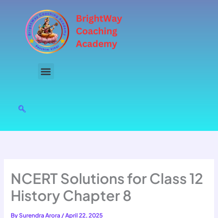
Skip
to
content
NCERT Solutions for Class 12
History Chapter 8
By
Surendra Arora
/
April 22, 2025