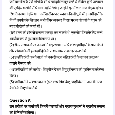
जमींदार देश के ऐसे लोगों के वर्ग थे जो कृषि से दूर रहते थे लेकिन कृषि उत्पादन
की प्रक्रियाओं में सीधे भाग नहीं लेते थे। उन्होंने ग्रामीण समाज में एक श्रेष्ठ
स्थिति का आनंद लिया। जमींदारों के पास व्यापक निजी भूमि थी। जमींदारों के
निजी उपयोग के लिए इन जमीनों पर अक्सर किराए पर या नौकरों के श्रम की
मदद से खेती की जाती थी।
(1) वे राज्य की ओर से राजस्व एकत्र कर सकते थे, एक सेवा जिसके लिए उन्हें
आर्थिक रूप से मुआवजा दिया गया था।
(2) सैन्य संसाधनों पर उनका नियंत्रण था। अधिकांश ज़मींदारों के पास किले
और तोपखाने की इकाइयाँ होने के साथ-साथ सशस्त्र दल भी थे।
(3) उन्होंने खेती करने वालों को नकदी ऋण सहित खेती के साधन उपलब्ध
कराने में मदद की।
(4) जमींदारियों की खरीद- बिक्री ने देश में विमुद्रीकरण की प्रक्रिया को तेज
किया।
(5) जमींदारों ने अक्सर बाज़ार (हाट) स्थापित किए, जहाँ किसान अपनी उपज
बेचने के लिए भी आते थे।
Question 9:
उन तरीकों पर चर्चा करें जिनमें पंचायतों और ग्राम प्रधानों ने ग्रामीण समाज
को विनियमित किया।