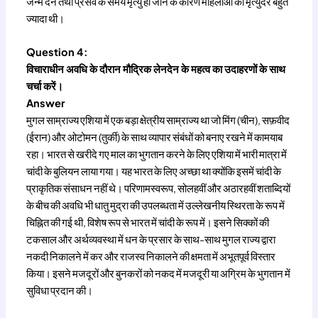
जन्म देने तथा प्रसव के समय मृत्यु हो जाने के कारण महिलाओं की मृत्युदर बहुत
ज्यादा थी।
Question 4:
विचाराधीन अवधि के दौरान मौद्रिक लेनदेन के महत्व का उदाहरणों के साथ
चर्चा करें।
Answer
मुगल साम्राज्य एशिया में एक बड़ा क्षेत्रीय साम्राज्य था जो मिंग (चीन), सफ़वीद
(ईरान) और ओटोमन (तुर्की) के साथ व्यापार संबंधों को बनाए रखने में कामयाब
रहा। भारत से खरीदे गए माल का भुगतान करने के लिए एशिया में भारी मात्रा में
चांदी के बुलियन लाया गया। यह भारत के लिए अच्छा था क्योंकि इसमें चांदी के
प्राकृतिक संसाधन नहीं थे। परिणामस्वरूप, सोलहवीं और अठारहवीं शताब्दियों
के बीच की अवधि भी धातु मुद्रा की उपलब्धता में उल्लेखनीय स्थिरता के रूप में
चिह्नित की गई थी, विशेष रूप से भारत में चांदी के रूप में। इसने सिक्कों की
टकसाल और अर्थव्यवस्था में धन के प्रसार के साथ-साथ मुगल राज्य द्वारा
नकदी निकालने में कर और राजस्व निकालने की क्षमता में अभूतपूर्व विस्तार
किया। इसने मजदूरों और बुनकरों को नकद में मजदूरी या अग्रिम के भुगतान में
सुविधा प्रदान की।