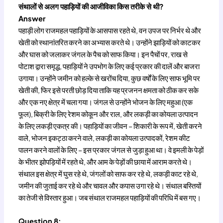
संथालों से अलग पहाड़ियों की आजीविका किस तरीके से थी?
Answer
पहाड़ी लोग राजमहल पहाड़ियों के आसपास रहते थे, वन उपज पर निर्भर थे और
खेती को स्थानांतरित करने का अभ्यास करते थे। उन्होंने झाड़ियों को काटकर
और घास को जलाकर जंगल के पैच को साफ किया। इन पैचों पर, राख से
पोटाश द्वारा समृद्ध, पहाड़ियों ने उपभोग के लिए कई प्रकार की दालें और बाजरा
उगाया। उन्होंने जमीन को हल्के से खरोंच दिया, कुछ वर्षों के लिए साफ भूमि पर
खेती की, फिर इसे परती छोड़ दिया ताकि यह प्रजनन क्षमता को ठीक कर सके
और एक नए क्षेत्र में चला गया। जंगल से उन्होंने भोजन के लिए महुआ (एक
फूल), बिक्री के लिए रेशम कोकून और राल, और लकड़ी का कोयला उत्पादन
के लिए लकड़ी एकत्र की। पहाड़ियों का जीवन – शिकारी के रूप में, खेती करने
वाले, भोजन इकट्ठा करने वाले, लकड़ी का कोयला उत्पादकों, रेशम कीट
पालन करने वालों के लिए – इस प्रकार जंगल से जुड़ा हुआ था। वे इमली के पेड़ों
के भीतर झोपड़ियों में रहते थे, और आम के पेड़ों की छाया में आराम करते थे।
संथाल इस क्षेत्र में घुस रहे थे, जंगलों को साफ कर रहे थे, लकड़ी काट रहे थे,
जमीन की जुताई कर रहे थे और चावल और कपास उगा रहे थे। संथाल बस्तियों
का तेजी से विस्तार हुआ। जब संथाल राजमहल पहाड़ियों की परिधि में बस गए।
Question 8: