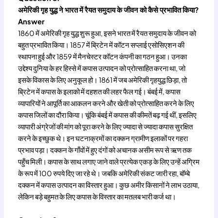
अमेरिकी गृह युद्ध ने भारत में रैयत समुदाय के जीवन को कैसे प्रभावित किया?
Answer
1860 में अमेरिकी गृह युद्ध शुरू हुआ, इसने भारत में रैयत समुदाय के जीवन को
बहुत प्रभावित किया। 1857 में ब्रिटेन में कॉटन सप्लाई एसोसिएशन की
स्थापना हुई और 1859 में मैनचेस्टर कॉटन कंपनी का गठन हुआ। उनका
उद्देश्य दुनिया के हर हिस्से में कपास उत्पादन को प्रोत्साहित करना था, जो
इसके विकास के लिए अनुकूल हो। 1861 में जब अमेरिकी गृहयुद्ध छिड़ा, तो
ब्रिटेन में कपास के इलाको में दहशत की लहर फैल गई। बंबई में, कपास
व्यापारियों ने आपूर्ति का आकलन करने और खेती को प्रोत्साहित करने के लिए
कपास जिलों का दौरा किया। चूंकि बंबई में कपास की कीमतें बढ़ गई थीं, इसलिए
व्यापारी अंग्रेजों की मांग को पूरा करने के लिए ज्यादा से ज्यादा कपास सुरक्षित
करने के इच्छुक थे। इन घटनाक्रमों का दक्कन ग्रामीण इलाकों पर गहरा
प्रभाव पड़ा। दक्कन के गाँवों में हुए दंगों को अचानक असीम रूप से ऋण तक
पहुँच मिली। कपास के साथ लगाए जाने वाले प्रत्येक एकड़ के लिए उन्हें अग्रिम
के रूप में 100 रुपये दिए जा रहे थे। जबकि अमेरिकी संकट जारी रहा, बॉम्बे
दक्कन में कपास उत्पादन का विस्तार हुआ। कुछ अमीर किसानों ने लाभ उठाया,
लेकिन बड़े बहुमत के लिए कपास के विस्तार का मतलब भारी कर्ज था।