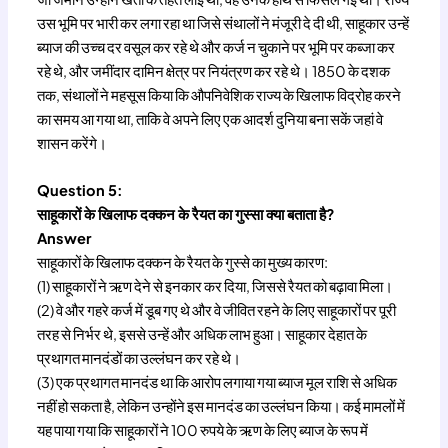
उस भूमि पर भारी कर लगा रहा था जिसे संथालों ने मंजूरी दे दी थी, साहूकार उन्हें
ब्याज की उच्च दर वसूल कर रहे थे और कर्ज न चुकाने पर भूमि पर कब्जा कर
रहे थे, और जमींदार दामिन क्षेत्र पर नियंत्रण कर रहे थे। 1850 के दशक
तक, संथालों ने महसूस किया कि औपनिवेशिक राज्य के खिलाफ विद्रोह करने
का समय आ गया था, ताकि वे अपने लिए एक आदर्श दुनिया बना सकें जहां वे
शासन करेंगे।
Question 5:
साहूकारों के खिलाफ दक्कन के रैयत का गुस्सा क्या बताता है?
Answer
साहूकारों के खिलाफ दक्कन के रैयत के गुस्से का मुख्य कारण:
(1) साहूकारों ने ऋण देने से इनकार कर दिया, जिससे रैयत को बढ़ावा मिला।
(2) वे और गहरे कर्ज में डूब गए थे और वे जीवित रहने के लिए साहूकारों पर पूरी
तरह से निर्भर थे, इससे उन्हें और अधिक लाभ हुआ। साहूकार देहात के
प्रथागत मानदंडों का उल्लंघन कर रहे थे।
(3) एक प्रथागत मानदंड था कि आरोप लगाया गया ब्याज मूल राशि से अधिक
नहीं हो सकता है, लेकिन उन्होंने इस मानदंड का उल्लंघन किया। कई मामलों में
यह पाया गया कि साहूकारों ने 100 रुपये के ऋण के लिए ब्याज के रूप में