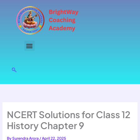
Skip
to
content
NCERT Solutions for Class 12
History Chapter 9
By
Surendra Arora
/
April 22, 2025