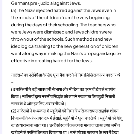
Germans pre-judicial against Jews.
(3) The Nazis injected hatred against the Jews even in
the minds of the children from the very beginning
during the days of their schooling. The teachers who
were Jews were dismissed and Jews children were
thrown out of the schools. Such methods and new
ideological training to the new generation of children
went a long way in making the Nazi’s propaganda quite
effective in creating hatred for the Jews.
नात्सियों का प्रोपेगैंडा के लिए घृणा पैदा करने में निम्नलिखित कारण कारगर थे
–
(1) नात्सियों ने बड़ी सावधानी से भाषा और मीडिया का प्रभावी ढंग से उपयोग
किया। नात्सियों द्वारा नस्लीय सिद्धांत को सामने रखा गया कि यहूदी निचली
नस्ल के थे और इसलिए अवांछनीय थे।
(2) नात्सियों ने मध्यकाल में यहूदियों की निम्न स्थिति का सफलतापूर्वक शोषण
किया क्योंकि परंपरागत रूप में ईसाई, यहूदियों से घृणा करते थे। यहूदियों को यीशु
का हत्यारा माना जाता था। उन्हें सांस्कारिक हत्यारा माना जाता था तथा जमीन
खरीदने से प्रतिबंधित कर दिया गया था। उन्हें शोषक महाजन के रूप में देखा