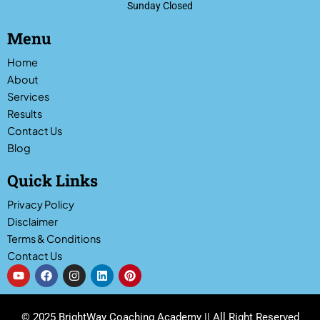
Sunday Closed
Menu
Home
About
Services
Results
Contact Us
Blog
Quick Links
Privacy Policy
Disclaimer
Terms & Conditions
Contact Us
Y
F
I
L
P
o
a
n
i
i
u
c
s
n
n
t
e
t
k
t
u
b
a
e
e
© 2025 BrightWay Coaching Academy || All Right Reserved