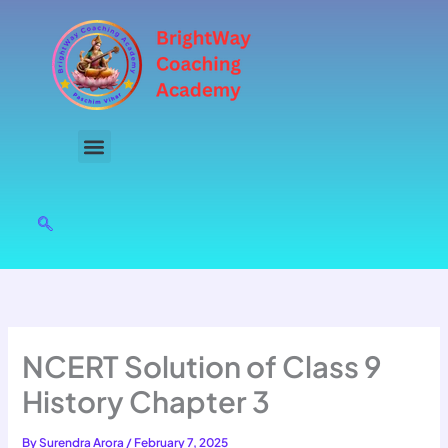
Skip
to
content
NCERT Solution of Class 9
History Chapter 3
By
Surendra Arora
/
February 7, 2025