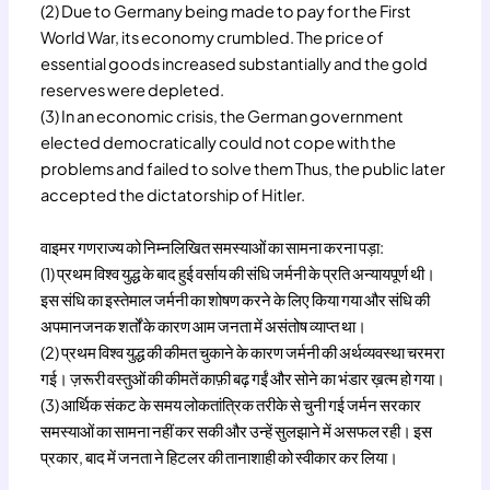
(2) Due to Germany being made to pay for the First
World War, its economy crumbled. The price of
essential goods increased substantially and the gold
reserves were depleted.
(3) In an economic crisis, the German government
elected democratically could not cope with the
problems and failed to solve them Thus, the public later
accepted the dictatorship of Hitler.
वाइमर गणराज्य को निम्नलिखित समस्याओं का सामना करना पड़ा:
(1) प्रथम विश्व युद्ध के बाद हुई वर्साय की संधि जर्मनी के प्रति अन्यायपूर्ण थी।
इस संधि का इस्तेमाल जर्मनी का शोषण करने के लिए किया गया और संधि की
अपमानजनक शर्तों के कारण आम जनता में असंतोष व्याप्त था।
(2) प्रथम विश्व युद्ध की कीमत चुकाने के कारण जर्मनी की अर्थव्यवस्था चरमरा
गई। ज़रूरी वस्तुओं की कीमतें काफ़ी बढ़ गईं और सोने का भंडार ख़त्म हो गया।
(3) आर्थिक संकट के समय लोकतांत्रिक तरीके से चुनी गई जर्मन सरकार
समस्याओं का सामना नहीं कर सकी और उन्हें सुलझाने में असफल रही। इस
प्रकार, बाद में जनता ने हिटलर की तानाशाही को स्वीकार कर लिया।