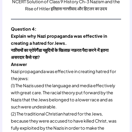
NCERT Solution of Class 9 History Ch-3 Nazism and the
Rise of Hitler इतिहास नात्सीवाद और हिटलर का उदय
Question 4:
Explain why Nazi propaganda was effective in
creating a hatred for Jews.
नात्सियों का प्रोपेगैंडा यहूदियों के खिलाफ़ नफ़रत पैदा करने में इतना
असरदार कैसे रहा?
Answer
Nazi propaganda was effective in creating hatred for
the jews:
(1) The Nazis used the language and media effectively
with great care. The racial theory put forward by the
Nazis that the Jews belonged to a lower race and as
such were undesirable.
(2) The traditional Christian hatred for the Jews,
because they were accused to have killed Christ, was
fully exploited by the Nazis in order to make the